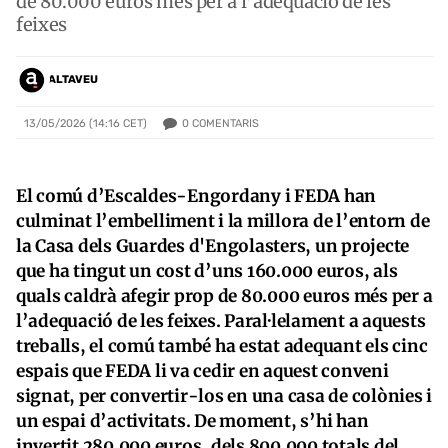
de 80.000 euros més per a l’adequació de les
feixes
ALTAVEU
0
COMENTARIS
13/05/2026 (14:16 CET)
El comú d’Escaldes-Engordany i FEDA han
culminat l’embelliment i la millora de l’entorn de
la Casa dels Guardes d'Engolasters, un projecte
que ha tingut un cost d’uns 160.000 euros, als
quals caldrà afegir prop de 80.000 euros més per a
l’adequació de les feixes. Paral·lelament a aquests
treballs, el comú també ha estat adequant els cinc
espais que FEDA li va cedir en aquest conveni
signat, per convertir-los en una casa de colònies i
un espai d’activitats. De moment, s’hi han
invertit 280.000 euros, dels 800.000 totals del