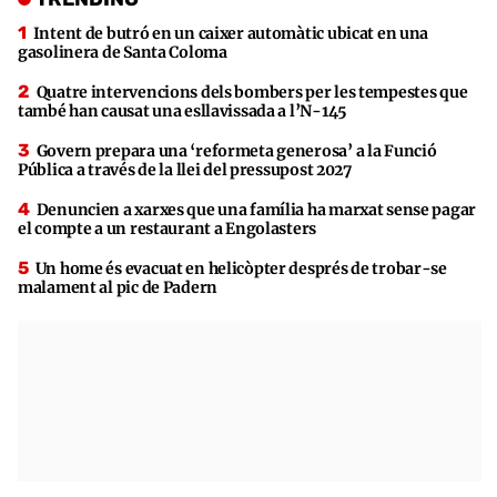
Intent de butró en un caixer automàtic ubicat en una
gasolinera de Santa Coloma
Quatre intervencions dels bombers per les tempestes que
també han causat una esllavissada a l’N-145
Govern prepara una ‘reformeta generosa’ a la Funció
Pública a través de la llei del pressupost 2027
Denuncien a xarxes que una família ha marxat sense pagar
el compte a un restaurant a Engolasters
Un home és evacuat en helicòpter després de trobar-se
malament al pic de Padern