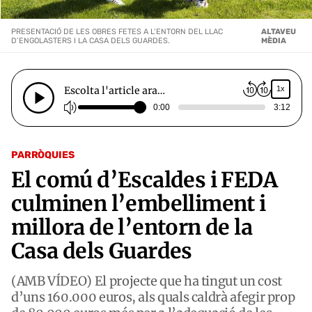
PRESENTACIÓ DE LES OBRES FETES A L’ENTORN DEL LLAC
ALTAVEU
D’ENGOLASTERS I LA CASA DELS GUARDES.
MÈDIA
Escolta l'article ara…
1x
0:00
3:12
PARRÒQUIES
El comú d’Escaldes i FEDA
culminen l’embelliment i
millora de l’entorn de la
Casa dels Guardes
(AMB VÍDEO) El projecte que ha tingut un cost
d’uns 160.000 euros, als quals caldrà afegir prop