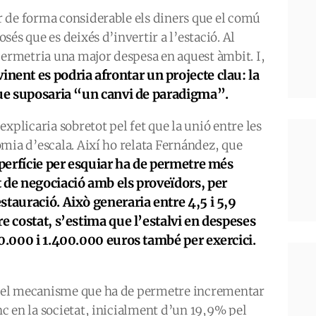
 de forma considerable els diners que el comú
és que es deixés d’invertir a l’estació. Al
permetria una major despesa en aquest àmbit. I,
 vinent es podria afrontar un projecte clau: la
que suposaria “un canvi de paradigma”.
xplicaria sobretot pel fet que la unió entre les
mia d’escala. Així ho relata Fernández, que
perfície per esquiar ha de permetre més
 de negociació amb els proveïdors, per
stauració. Això generaria entre 4,5 i 5,9
e costat, s’estima que l’estalvi en despeses
00.000 i 1.400.000 euros també per exercici.
 el mecanisme que ha de permetre incrementar
c en la societat, inicialment d’un 19,9% pel