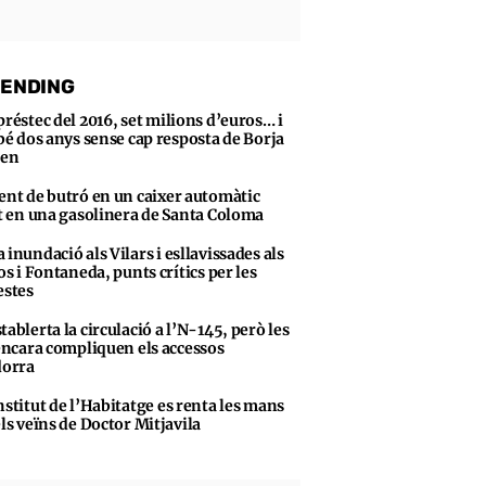
ENDING
préstec del 2016, set milions d’euros… i
bé dos anys sense cap resposta de Borja
sen
ent de butró en un caixer automàtic
t en una gasolinera de Santa Coloma
 inundació als Vilars i esllavissades als
s i Fontaneda, punts crítics per les
stes
tablerta la circulació a l’N-145, però les
encara compliquen els accessos
dorra
nstitut de l’Habitatge es renta les mans
ls veïns de Doctor Mitjavila