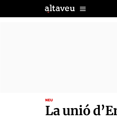
NEU
La unió d’E