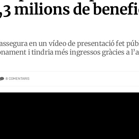
7,3 milions de benef
’assegura en un vídeo de presentació fet púb
onament i tindria més ingressos gràcies a l’
8
COMENTARIS
QI&T=1534S