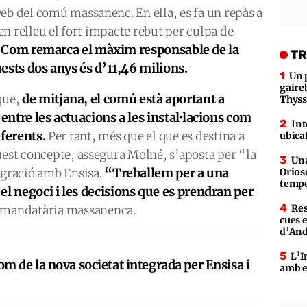
eb del comú massanenc. En ella, es fa un repàs a
 en relleu el fort impacte rebut per culpa de
Com remarca el màxim responsable de la
.
TR
uests dos anys és d’11,46 milions.
Un 
gaire
de mitjana, el comú està aportant a
que,
Thys
 entre les actuacions a les instal·lacions com
Int
ferents.
Per tant, més que el que es destina a
ubica
uest concepte, assegura Molné, s’aposta per “la
Una
“Treballem per a una
egració amb Ensisa.
Orioso
tempe
el negoci i les decisions que es prendran per
Res
la mandatària massanenca.
cues 
d’An
L’I
m de la nova societat integrada per Ensisa i
amb e