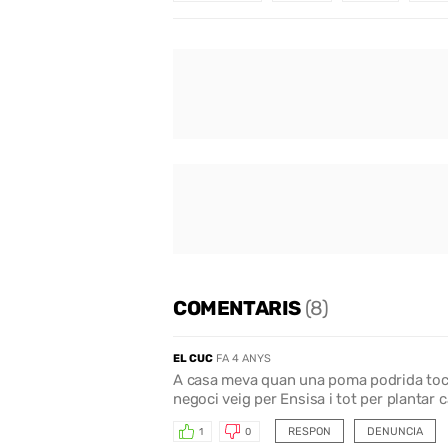
COMENTARIS
(8)
EL CUC
FA 4 ANYS
A casa meva quan una poma podrida toca 
negoci veig per Ensisa i tot per plantar
RESPON
DENUNCIA
1
0