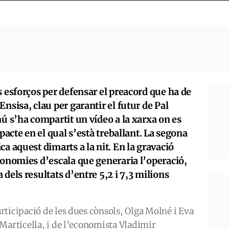
s esforços per defensar el preacord que ha de
nsisa, clau per garantir el futur de Pal
mú s’ha compartit un vídeo a la xarxa on es
 pacte en el qual s’està treballant. La segona
a aquest dimarts a la nit. En la gravació
conomies d’escala que generaria l’operació,
dels resultats d’entre 5,2 i 7,3 milions
ticipació de les dues cònsols, Olga Molné i Eva
Marticella, i de l’economista Vladimir