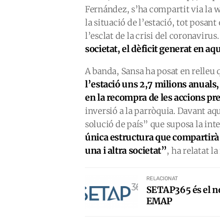
Fernández, s’ha compartit via la w
la situació de l’estació, tot posant
l’esclat de la crisi del coronavirus
societat, el dèficit generat en aq
A banda, Sansa ha posat en relleu 
l’estació uns 2,7 milions anuals,
en la recompra de les accions pre
inversió a la parròquia. Davant aq
solució de país” que suposa la int
única estructura que compartirà 
una i altra societat”
, ha relatat 
RELACIONAT
SETAP365 és el no
EMAP