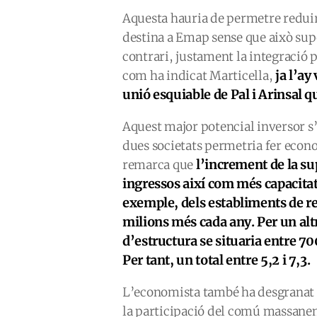
Aquesta hauria de permetre reduir
destina a Emap sense que això supos
contrari, justament la integració 
ja l’ay
com ha indicat Marticella,
unió esquiable de Pal i Arinsal 
Aquest major potencial inversor s’e
dues societats permetria fer econo
l’increment de la su
remarca que
ingressos així com més capacitat
exemple, dels establiments de re
milions més cada any. Per un altr
d’estructura se situaria entre 7
Per tant, un total entre 5,2 i 7,3.
L’economista també ha desgranat
la participació del comú massanen