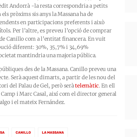
rèdit Andorrà -la resta correspondria a petits
n els pròxims sis anys la Massana ha de
endents en participacions preferents i això
tols. Per l’altre, es preveu l’opció de comprar
e Canillo com a l’entitat financera. En vuit
ibució diferent: 30%, 35,7% i 34,69%
societat mantindria una majoria pública.
 públiques des de la Massana. Canillo preveu una
ecte. Serà aquest dimarts, a partir de les nou del
itori del Palau de Gel, però serà
telemàtic
. En ell
 Camp i Marc Casal, així com el director general
lgo i el mateix Fernández.
ISA
CANILLO
LA MASSANA