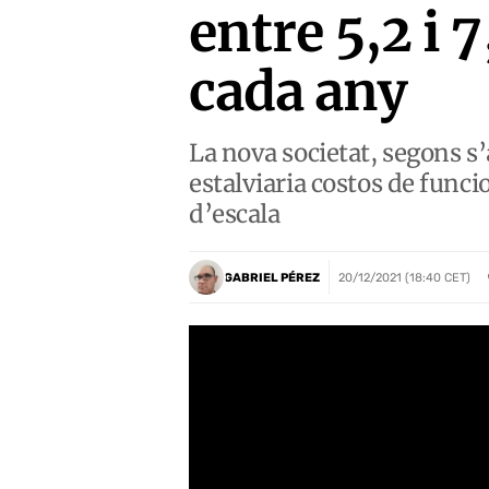
entre 5,2 i 
cada any
La nova societat, segons s
estalviaria costos de funci
d’escala
GABRIEL PÉREZ
20/12/2021 (18:40 CET)
HTTPS://WWW.YOUTUBE.COM/WATCH?V=VMSSYURXA