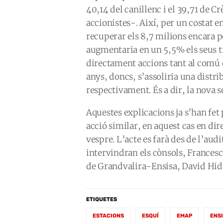
40,14 del canillenc i el 39,71 de C
accionistes-. Així, per un costat e
recuperar els 8,7 milions encara p
augmentaria en un 5,5% els seus tí
directament accions tant al comú d
anys, doncs, s’assoliria una distr
respectivament. És a dir, la nova 
Aquestes explicacions ja s’han fet
acció similar, en aquest cas en dir
vespre. L’acte es farà des de l’aud
intervindran els cònsols, Francesc
de Grandvalira-Ensisa, David Hida
ETIQUETES
ESTACIONS
ESQUÍ
EMAP
ENS