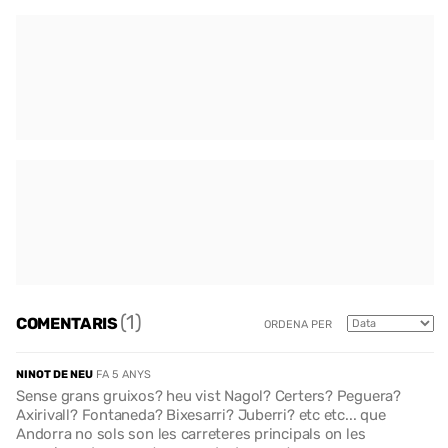
(1)
COMENTARIS
ORDENA PER
NINOT DE NEU
FA 5 ANYS
Sense grans gruixos? heu vist Nagol? Certers? Peguera?
Axirivall? Fontaneda? Bixesarri? Juberri? etc etc... que
Andorra no sols son les carreteres principals on les