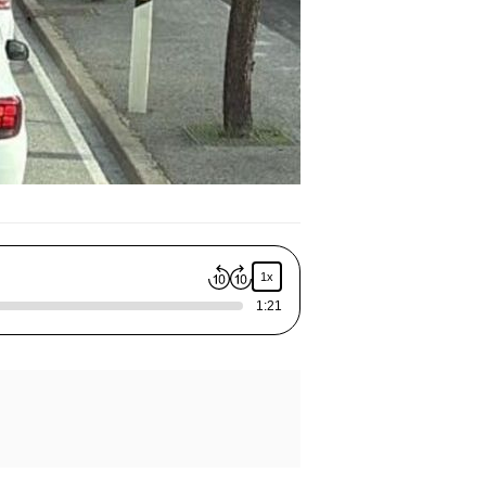
1x
1:21