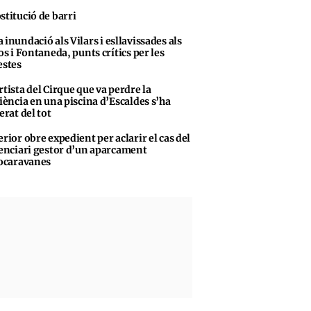
stitució de barri
 inundació als Vilars i esllavissades als
s i Fontaneda, punts crítics per les
stes
rtista del Cirque que va perdre la
iència en una piscina d’Escaldes s’ha
erat del tot
erior obre expedient per aclarir el cas del
enciari gestor d’un aparcament
ocaravanes