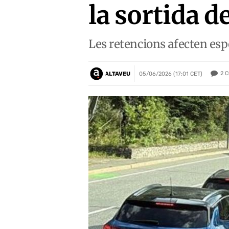
la sortida d
Les retencions afecten esp
2
C
ALTAVEU
05/06/2026 (17:01 CET)