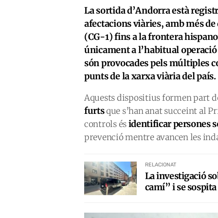
La sortida d’Andorra està regist
afectacions viàries, amb més de 
(CG-1) fins a la frontera hispa
únicament a l’habitual operació
són provocades pels múltiples co
punts de la xarxa viària del país.
Aquests dispositius formen part 
furts
que s’han anat succeint al Pri
identificar persones s
controls és
prevenció mentre avancen les inda
RELACIONAT
La investigació s
camí” i se sospita