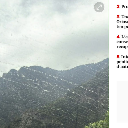
Pro
Una
Orioso
tempe
L’a
consc
recup
Int
penit
d’aut