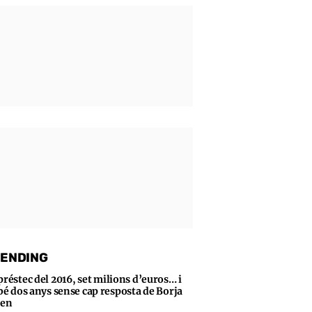
ENDING
préstec del 2016, set milions d’euros… i
bé dos anys sense cap resposta de Borja
sen