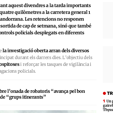
rant aquest divendres a la tarda importants
quatre quilòmetres a la carretera general 1
noandorrana. Les retencions no responen
 sortida de cap de setmana, sinó que també
ntrols policials desplegats en diferents
la investigació oberta arran dels diversos
de
ncipat durant els darrers dies. L’objectiu dels
ospitoses
i reforçar les tasques de vigilància i
gacions policials.
obre l’onada de robatoris “avança pel bon
TR
 de “grups itinerants”
Un 
gaire
Thys