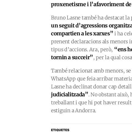
proxenetisme i l’afavoriment de 
Bruno Lasne també ha destacat la
un seguit d’agressions organitz
compartien a les xarxes”
i ha cel
prenent declaracions als menors im
“ens he
tipus d’accions. Ara, però,
tornin a succeir”
, per la qual cos
També relacionat amb menors, se l
WhatsApp que feia arribar materia
Lasne ha declinat donar cap detal
judicialitzada”
. No obstant això,
treballant i que hi pot haver resul
estiguin a Andorra.
ETIQUETES