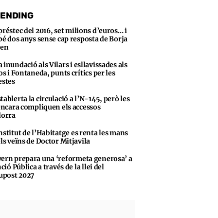
ENDING
préstec del 2016, set milions d’euros… i
bé dos anys sense cap resposta de Borja
sen
 inundació als Vilars i esllavissades als
s i Fontaneda, punts crítics per les
stes
tablerta la circulació a l’N-145, però les
encara compliquen els accessos
dorra
nstitut de l’Habitatge es renta les mans
ls veïns de Doctor Mitjavila
ern prepara una ‘reformeta generosa’ a
ció Pública a través de la llei del
upost 2027