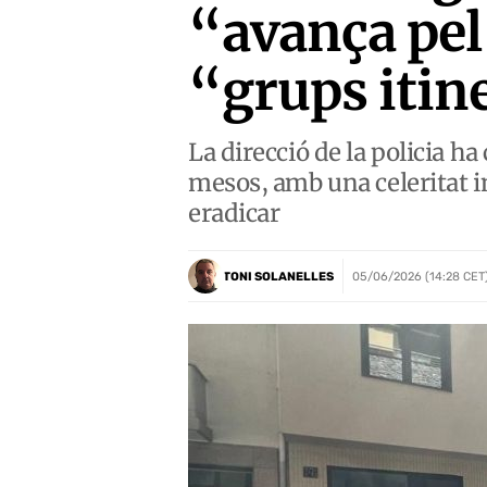
“avança pel
“grups itin
La direcció de la policia ha
mesos, amb una celeritat i
eradicar
TONI SOLANELLES
05/06/2026 (14:28 CET