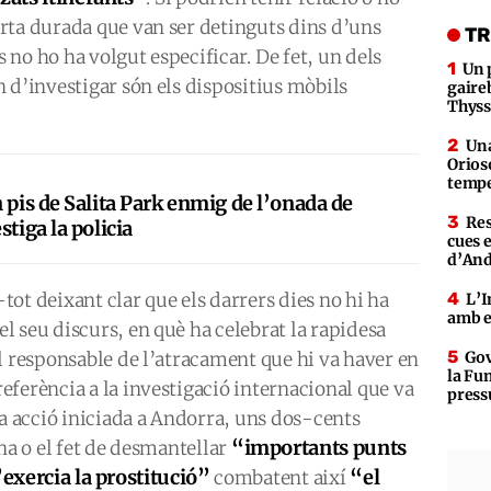
rta durada que van ser detinguts dins d’uns
TR
s no ho ha volgut especificar. De fet, un dels
Un 
 d’investigar són els dispositius mòbils
gaire
Thys
Una
Orioso
tempe
 pis de Salita Park enmig de l’onada de
Res
stiga la policia
cues 
d’An
ot deixant clar que els darrers dies no hi ha
L’I
amb e
 seu discurs, en què ha celebrat la rapidesa
l responsable de l’atracament que hi va haver en
Gov
la Fun
ferència a la investigació internacional que va
press
na acció iniciada a Andorra, uns dos-cents
“importants punts
na o el fet de desmantellar
’exercia la prostitució”
“el
combatent així