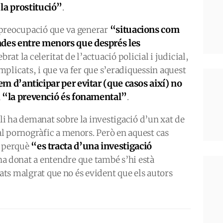
la prostitució”
.
“situacions com
 preocupació que va generar
ades entre menors que després les
ebrat la celeritat de l’actuació policial i judicial,
plicats, i que va fer que s’eradiquessin aquest
m d’anticipar per evitar (que casos així) no
“la prevenció és fonamental”
a
.
i ha demanat sobre la investigació d’un xat de
l pornogràfic a menors. Però en aquest cas
“es tracta d’una investigació
l perquè
 ha donat a entendre que també s’hi està
tats malgrat que no és evident que els autors