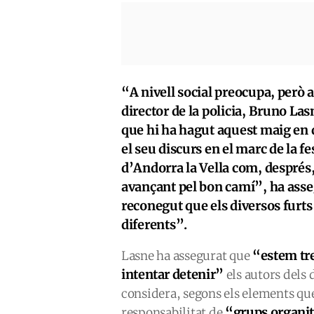
“A nivell social preocupa, però 
director de la policia, Bruno Las
que hi ha hagut aquest maig en d
el seu discurs en el marc de la f
d’Andorra la Vella com, després
avançant pel bon camí”, ha asse
reconegut que els diversos furt
diferents”.
“estem tre
Lasne ha assegurat que
intentar detenir”
els autors dels d
considera, segons els elements que 
“grups organit
responsabilitat de