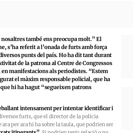
a nosaltres també ens preocupa molt.” El
ne, s’ha referit a l’onada de furts amb força
iversos punts del país. Ho ha dit tant durant
estivitat de la patrona al Centre de Congressos
, en manifestacions als periodistes. “Estem
gurat el màxim responsable policial, que ha
s que hi ha hagut “segueixen patrons
ballant intensament per intentar identificar i
iversos furts, que el director de la policia
ara per ara hi ha sobre la taula, que podrien ser
zats itinerants”
. Si podrien tenir relació o no