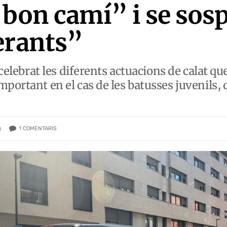
 bon camí” i se sosp
erants”
 celebrat les diferents actuacions de calat qu
mportant en el cas de les batusses juvenils,
1
COMENTARIS
)