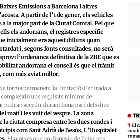
 Baixes Emissions a Barcelona i altres
costa. A partir de l’1 de gener, els vehicles
a la major part de la Ciutat Comtal. Pel que
ells els andorrans, el registres específic
que inicialment era aquest dilluns quan
etardat i, segons fonts consultades, no serà
aprovi l’ordenança definitiva de la ZBE que es
bilitat andorrana el consell és que el tràmit
e, com més aviat millor.
rà de forma permanent la limitació d’entrada a
o compleixin uns requisits mínims de
i podran accedir durant bona part dels dies
del matí i les vuit del vespre. La zona
TR
e la ciutat compresa entre les dues rondes i
El c
icipis com Sant Adrià de Besòs, L’Hospitalet
condu
roman
es.
Els cotxes que no disposin de l’etiqueta