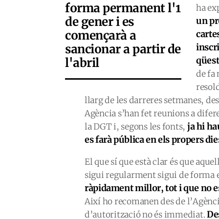
forma permanent l'1
ha ex
de gener i es
un pr
començarà a
carte
sancionar a partir de
inscr
qüest
l'abril
de fa
resold
llarg de les darreres setmanes, de
Agència s’han fet reunions a dife
ja hi h
la DGT i, segons les fonts,
es farà pública en els propers die
El que sí que està clar és que aque
sigui regularment sigui de forma 
ràpidament millor, tot i que no
Així ho recomanen des de l’Agència
De
d’autorització no és immediat.