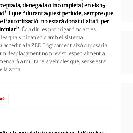
(acceptada, denegada o incompleta) en els 15
itud” i que “durant aquest període, sempre que
 l’autorització, no estarà donat d’alta i, per
ircular”.
És a dir, es pot trigar fins a tres
les quals ni tan sols amb el sistema
ia accedir a la ZBE. Lògicament això suposaria
 un desplaçament no previst, especialment a
omençarà a multar els vehicles que, sense estar
e la zona.
CIÓ
edir a la zona de baixes emissions de Barcelona