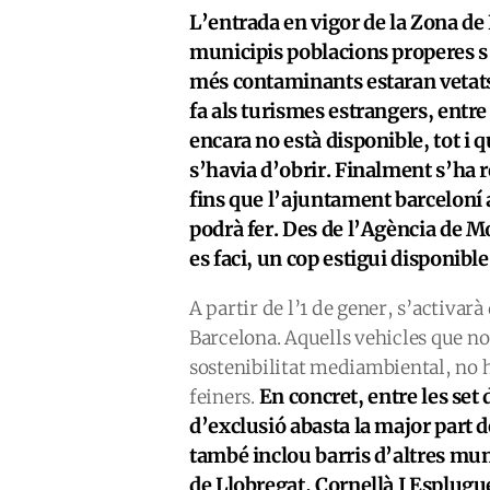
L’entrada en vigor de la Zona de
municipis poblacions properes s’a
més contaminants estaran vetats 
fa als turismes estrangers, entre 
encara no està disponible, tot i 
s’havia d’obrir. Finalment s’ha r
fins que l’ajuntament barceloní 
podrà fer. Des de l’Agència de Mo
es faci, un cop estigui disponibl
A partir de l’1 de gener, s’activa
Barcelona. Aquells vehicles que n
sostenibilitat mediambiental, no h
En concret, entre les set 
feiners.
d’exclusió abasta la major part d
també inclou barris d’altres mun
de Llobregat, Cornellà I Esplugu