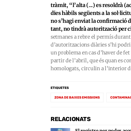
tràmit, “l’alta (...) es resoldrà 
dies hàbils següents a la sol·lic
no s’hagi enviat la confirmació de
tant, no tindrà autorització per c
setmanes a rebre el permís durant 
d’autoritzacions diàries s’hi podr
un problema en cas d’haver de fet
partir de l’abril, que és quan es c
homologats, circulin a l’interior d
ETIQUETES
ZONA DE BAIXES EMISSIONS
CONTAMINA
RELACIONATS
El registre per poder acc