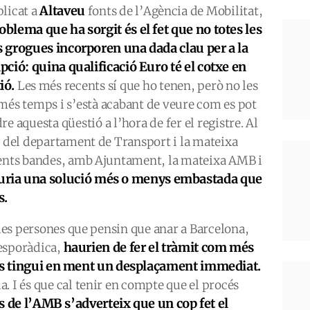
Altaveu
plicat a
fonts de l’Agència de Mobilitat,
oblema que ha sorgit és el fet que no totes les
s grogues incorporen una dada clau per a la
ipció: quina qualificació Euro té el cotxe en
ió.
Les més recents sí que ho tenen, però no les
 més temps i s’està acabant de veure com es pot
re aquesta qüestió a l’hora de fer el registre. Al
s del departament de Transport i la mateixa
rents bandes, amb Ajuntament, la mateixa AMB i
auria una solució més o menys embastada que
s.
lles persones que pensin que anar a Barcelona,
haurien de fer el tràmit com més
esporàdica,
 es tingui en ment un desplaçament immediat.
. I és que cal tenir en compte que el procés
s de l’AMB s’adverteix que un cop fet el