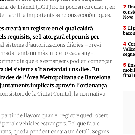
ral de Trànsit (DGT) no hi podran circular i, en
Una
consid
 de l’abril, a importants sancions econòmiques.
Nova
es crearà un registre en el qual caldrà
El 
baron
els requisits, se l’atorgarà el permís per
Com
r al sistema d’autoritzacions diàries –previ
Valira
ornada i amb un màxim de 10 cada any-.
segue
 primer dia que els estrangers podien començar
Ens
a del sistema s’ha retardat uns dies. En
mobil
final
ultades de l’Àrea Metropolitana de Barcelona
 ajuntaments implicats aprovin l’ordenança
 consistori de la Ciutat Comtal, la normativa
 partir de llavors quan el registre quedi obert
per als vehicles estrangers. Pel que fa als
rans, queda pendent encara un detall. Segons