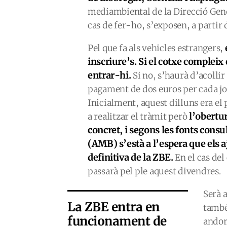
mediambiental de la Direcció Gene
cas de fer-ho, s’exposen, a partir
Pel que fa als vehicles estrangers,
inscriure’s. Si el cotxe compleix 
entrar-hi.
Si no, s’haurà d’acolli
pagament de dos euros per cada j
Inicialment, aquest dilluns era el
l’obertur
a realitzar el tràmit però
concret, i segons les fonts cons
(AMB) s’està a l’espera que els
definitiva de la ZBE.
En el cas del
passarà pel ple aquest divendres.
Serà a
La ZBE entra en
també 
funcionament de
andor