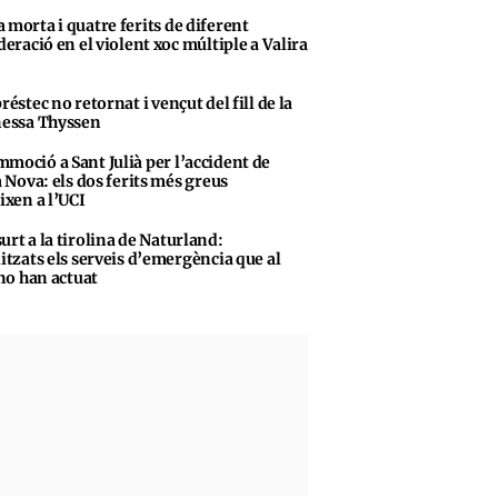
 morta i quatre ferits de diferent
eració en el violent xoc múltiple a Valira
préstec no retornat i vençut del fill de la
essa Thyssen
moció a Sant Julià per l’accident de
 Nova: els dos ferits més greus
ixen a l’UCI
urt a la tirolina de Naturland:
itzats els serveis d’emergència que al
 no han actuat