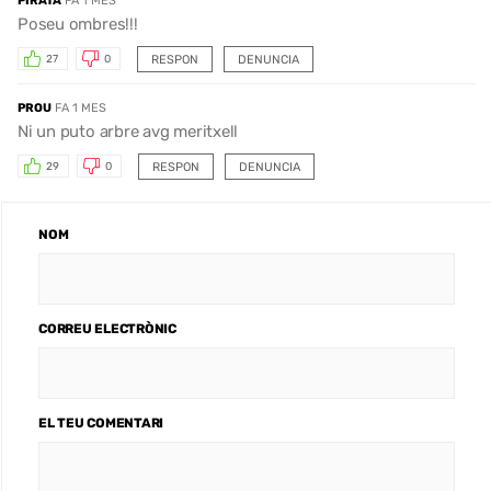
PIRATA
FA 1 MES
Poseu ombres!!!
RESPON
DENUNCIA
27
0
PROU
FA 1 MES
Ni un puto arbre avg meritxell
RESPON
DENUNCIA
29
0
NOM
CORREU ELECTRÒNIC
EL TEU COMENTARI