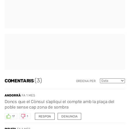
(3)
COMENTARIS
ORDENA PER
ANDORRÀ
FA 1 MES
Doncs que el Cònsul s’apliqui el compte amb la plaça del
poble sense cap zona de sombra
RESPON
DENUNCIA
17
1