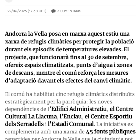
3
COMENTARIS
22/06/2026 (17:38 CET)
Andorra la Vella posa en marxa aquest estiu una
xarxa de refugis climàtics per protegir la població
durant els episodis de temperatures elevades. El
projecte, que funcionarà fins al 30 de setembre,
ofereix espais climatitzats, punts d’aigua i zones
de descans, mentre el comú reforça les mesures
d’adaptació davant els efectes del canvi climàtic.
El comú ha habilitat cinc refugis climàtics distribuïts
estratègicament per la parròquia: les noves
’Edifici Administratiu
el Centre
dependències de l
,
Cultural
La Llacuna
l’Enclau
el Centre Esportiu
,
,
dels Serradells
l’Estadi Comunal
i
. La iniciativa es
45 fonts públiques
complementa amb una xarxa de
repartides per Andorra la Vella que la ciutadania pot