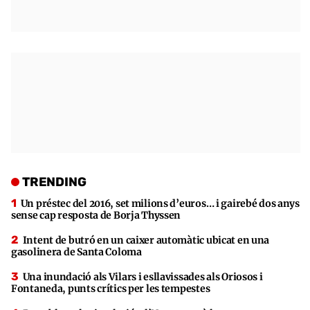
TRENDING
Un préstec del 2016, set milions d’euros… i gairebé dos anys
sense cap resposta de Borja Thyssen
Intent de butró en un caixer automàtic ubicat en una
gasolinera de Santa Coloma
Una inundació als Vilars i esllavissades als Oriosos i
Fontaneda, punts crítics per les tempestes