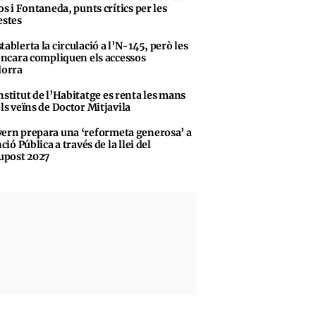
s i Fontaneda, punts crítics per les
stes
tablerta la circulació a l’N-145, però les
encara compliquen els accessos
dorra
nstitut de l’Habitatge es renta les mans
ls veïns de Doctor Mitjavila
ern prepara una ‘reformeta generosa’ a
ció Pública a través de la llei del
upost 2027