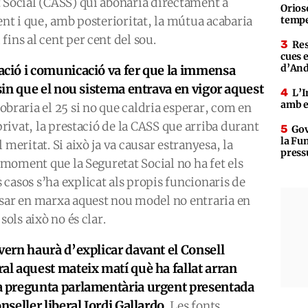
t Social (CASS) qui abonaria directament a
Orioso
ent i que, amb posterioritat, la mútua acabaria
tempe
ins al cent per cent del sou.
Res
cues 
d’An
ció i comunicació va fer que la immensa
in que el nou sistema entrava en vigor aquest
L’I
amb e
 cobraria el 25 si no que caldria esperar, com en
 privat, la prestació de la CASS que arriba durant
Gov
la Fun
 meritat. Si això ja va causar estranyesa, la
press
l moment que la Seguretat Social no ha fet els
casos s’ha explicat als propis funcionaris de
osar en marxa aquest nou model no entraria en
sols això no és clar.
vern haurà d’explicar davant el Consell
al aquest mateix matí què ha fallat arran
 pregunta parlamentària urgent presentada
onseller liberal Jordi Gallardo.
Les fonts