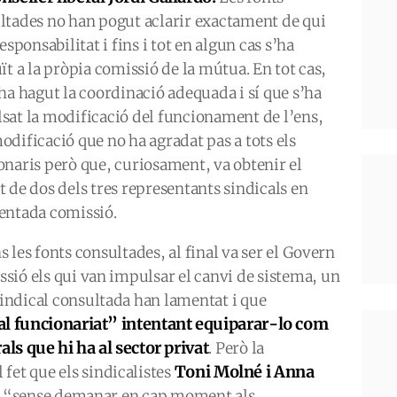
ltades no han pogut aclarir exactament de qui
responsabilitat i fins i tot en algun cas s’ha
ït a la pròpia comissió de la mútua. En tot cas,
 ha hagut la coordinació adequada i sí que s’ha
sat la modificació del funcionament de l’ens,
odificació que no ha agradat pas a tots els
onaris però que, curiosament, va obtenir el
t de dos dels tres representants sindicals en
entada comissió.
 les fonts consultades, al final va ser el Govern
issió els qui van impulsar el canvi de sistema, un
 sindical consultada han lamentat i que
al funcionariat” intentant equiparar-lo com
als que hi ha al sector privat
. Però la
Toni Molné i Anna
fet que els sindicalistes
a “sense demanar en cap moment als