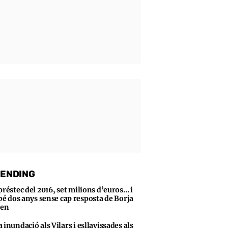
ENDING
préstec del 2016, set milions d’euros… i
bé dos anys sense cap resposta de Borja
sen
 inundació als Vilars i esllavissades als