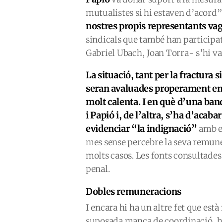
mutualistes si hi estaven d’acord”
nostres propis representants va
sindicals que també han participat
Gabriel Ubach, Joan Torra- s’hi va
La situació, tant per la fractura 
seran avaluades properament en 
molt calenta. I en què d’una ban
i Papió i, de l’altra, s’ha d’aca
evidenciar “la indignació”
amb el
mes sense percebre la seva remune
molts casos. Les fonts consultades
penal.
Dobles remuneracions
I encara hi ha un altre fet que està
suposada manca de coordinació, hi