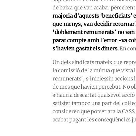
de baixa que van acabar percebent
majoria d’aquests ‘beneficiats’ 
que menys, van decidir retornar l
‘doblement remunerats’ no van d
parat compte amb l’error -va cob
s’havien gastat els diners
. En co
Un dels sindicats mateix que repre
la comissió de la mútua que vista
remunerats’, s’iniciessin accions l
de mes que havien percebut. No ob
s’hauria descartat qualsevol acció 
satisfet tampoc una part del col·l
consideren que potser ara la CASS s
acabat pagant les conseqüències ju