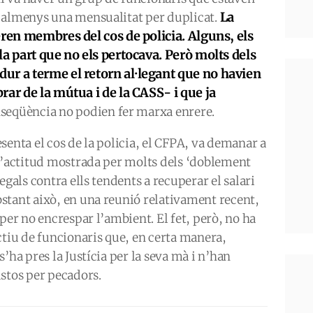
La
 almenys una mensualitat per duplicat.
eren membres del cos de policia. Alguns, els
a part que no els pertocava. Però molts dels
ur a terme el retorn al·legant que no havien
rar de la mútua i de la CASS- i que ja
nseqüència no podien fer marxa enrere.
senta el cos de la policia, el CFPA, va demanar a
 l’actitud mostrada per molts dels ‘doblement
egals contra ells tendents a recuperar el salari
stant això, en una reunió relativament recent,
per no encrespar l’ambient. El fet, però, no ha
ectiu de funcionaris que, en certa manera,
’ha pres la Justícia per la seva mà i n’han
stos per pecadors.