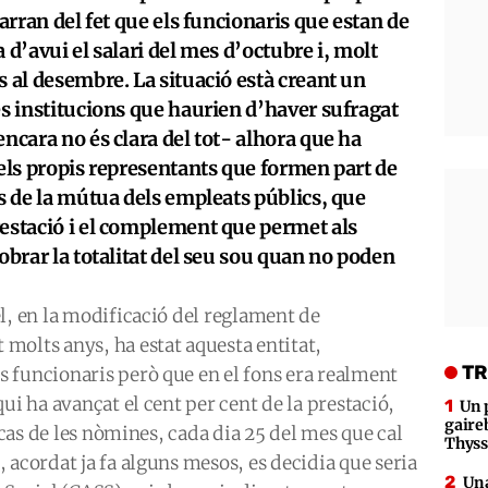
 arran del fet que els funcionaris que estan de
 d’avui el salari del mes d’octubre i, molt
s al desembre. La situació està creant un
es institucions que haurien d’haver sufragat
ncara no és clara del tot- alhora que ha
 els propis representants que formen part de
ns de la mútua dels empleats públics, que
restació i el complement que permet als
obrar la totalitat del seu sou quan no poden
l, en la modificació del reglament de
molts anys, ha estat aquesta entitat,
TR
 funcionaris però que en el fons era realment
ui ha avançat el cent per cent de la prestació,
Un 
gaire
l cas de les nòmines, cada dia 25 del mes que cal
Thys
 acordat ja fa alguns mesos, es decidia que seria
Una