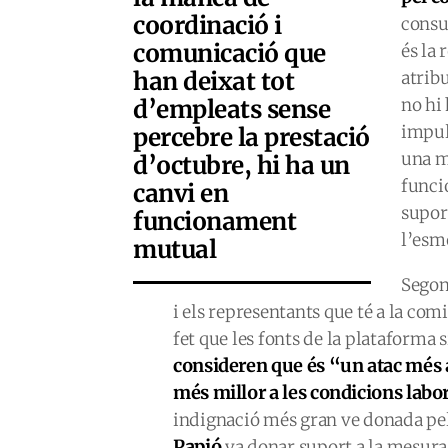
coordinació i
consu
comunicació que
és la 
han deixat tot
atribu
d’empleats sense
no hi
impul
percebre la prestació
una m
d’octubre, hi ha un
funci
canvi en
supor
funcionament
l’esm
mutual
Segons
i els representants que té a la com
fet que les fonts de la plataforma
consideren que és “un atac més 
més millor a les condicions labor
indignació més gran ve donada pel 
Papió
va donar suport a la mesur