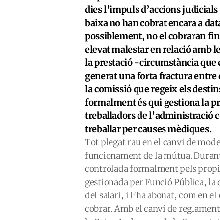
dies l’impuls d’accions judicials
baixa no han cobrat encara a data
possiblement, no el cobraran fin
elevat malestar en relació amb l
la prestació -circumstància que e
generat una forta fractura entre
la comissió que regeix els desti
formalment és qui gestiona la p
treballadors de l’administració c
treballar per causes mèdiques.
Tot plegat rau en el canvi de mode
funcionament de la mútua. Durant 
controlada formalment pels propis
gestionada per Funció Pública, la q
del salari, i l’ha abonat, com en e
cobrar. Amb el canvi de reglament,