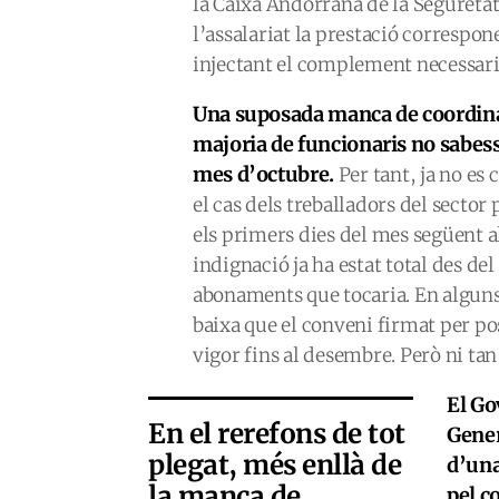
la Caixa Andorrana de la Segureta
l’assalariat la prestació correspon
injectant el complement necessari f
Una suposada manca de coordina
majoria de funcionaris no sabess
mes d’octubre.
Per tant, ja no es
el cas dels treballadors del sector
els primers dies del mes següent al
indignació ja ha estat total des de
abonaments que tocaria. En alguns 
baixa que el conveni firmat per p
vigor fins al desembre. Però ni tan 
El Go
En el rerefons de tot
Gener
plegat, més enllà de
d’una
la manca de
pel c