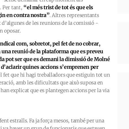
“el més trist de tot és que els
. Per tant,
gin en contra nostra”
. Altres representants
 d’algunes de les reunions de la comissió -
n oposar.
sindical com, sobretot, pel fet de no cobrar,
una reunió de la plataforma que es preveu
da pot ser que es demani la dimissió de Molné
bar d’aclarir quines accions s’emprenen per
 fet que hi hagi treballadors que estiguin tot un
ració, amb les dificultats que això suposa en
 han explicat que es plantegen accions per la via
 fent estralls. Fa ja força mesos, també per una
 va haver un grup de funcionaris que estaven