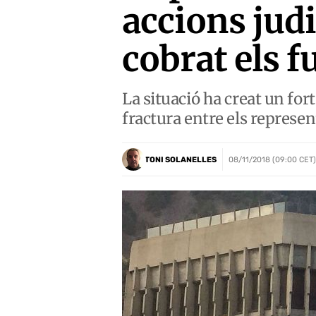
accions judi
cobrat els f
La situació ha creat un for
fractura entre els represen
TONI SOLANELLES
08/11/2018 (09:00 CET)