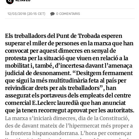
ALTAVEU
0
COMENTARIS
12/03/2018 (20:15 CET)
Els treballadors del Punt de Trobada esperen
superar el miler de persones en la marxa que han
convocat per aquest dimecres en senyal de
protesta per la situació que viuen en relació a la
mobilitat i, també, d’incertesa davant l’amenaça
judicial de desnonament. “Desitgem fermament
que sigui la més multitudinària feta al país per
reivindicar drets per als treballadors”, han
assegurat els portaveus dels empleats del centre
comercial E.Leclerc lauredià que han anunciat
que ja tenen recorregut aprovat per les autoritats.
La marxa s’iniciarà dimecres, dia de la Constitució,
des de davant mateix de l’hipermercat més proper a
la frontera hispanoandorrana. L’hora per començar