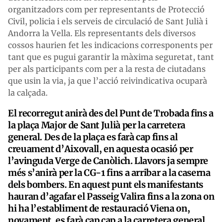
organitzadors com per representants de Protecció
Civil, policia i els serveis de circulació de Sant Julià i
Andorra la Vella. Els representants dels diversos
cossos haurien fet les indicacions corresponents per
tant que es pugui garantir la màxima seguretat, tant
per als participants com per a la resta de ciutadans
que usin la via, ja que l’acció reivindicativa ocuparà
la calçada.
El recorregut anirà des del Punt de Trobada fins a
la plaça Major de Sant Julià per la carretera
general. Des de la plaça es farà cap fins al
creuament d’Aixovall, en aquesta ocasió per
l’avinguda Verge de Canòlich. Llavors ja sempre
més s’anirà per la CG-1 fins a arribar a la caserna
dels bombers. En aquest punt els manifestants
hauran d’agafar el Passeig Valira fins a la zona on
hi ha l’establiment de restauració Viena on,
novament, es farà cap cap a la carretera general.