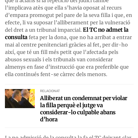
que li aclarís si la repetició del judici també
l’implicava atès que ella s’havia oposat al recurs
d’empara promogut pel pare de la seva filla i que, en
efecte, li va suposar l’alliberament per la vulneració
El TC no admet la
del dret a un tribunal imparcial.
consulta
feta per la dona, que no ha arribat a entrar
mai al centre penitenciari gràcies al fet, per dir-ho
així, que té un fill més petit que l’afectada pels
abusos sexuals i els tribunals van considerar
almenys en fase d’instrucció que era preferible que
ella continués fent-se càrrec dels menors.
RELACIONAT
Alliberat un condemnat per violar
la filla perquè el jutge va
considerar-lo culpable abans
d’hora
La no admissió de la consulta la fa el TC deixant clar