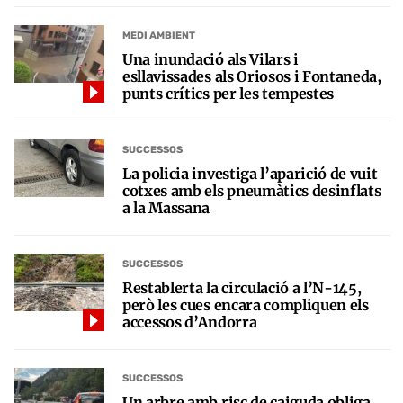
MEDI AMBIENT
Una inundació als Vilars i
esllavissades als Oriosos i Fontaneda,
punts crítics per les tempestes
SUCCESSOS
La policia investiga l’aparició de vuit
cotxes amb els pneumàtics desinflats
a la Massana
SUCCESSOS
Restablerta la circulació a l’N-145,
però les cues encara compliquen els
accessos d’Andorra
SUCCESSOS
Un arbre amb risc de caiguda obliga