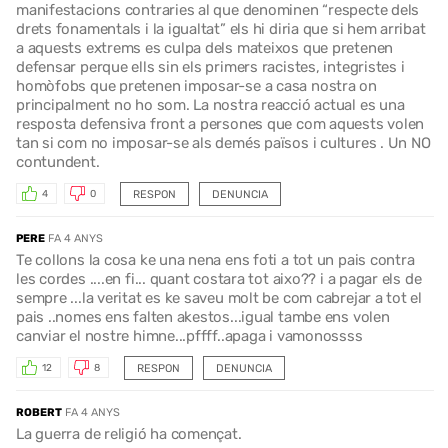
manifestacions contraries al que denominen “respecte dels
drets fonamentals i la igualtat” els hi diria que si hem arribat
a aquests extrems es culpa dels mateixos que pretenen
defensar perque ells sin els primers racistes, integristes i
homòfobs que pretenen imposar-se a casa nostra on
principalment no ho som. La nostra reacció actual es una
resposta defensiva front a persones que com aquests volen
tan si com no imposar-se als demés països i cultures . Un NO
contundent.
RESPON
DENUNCIA
4
0
PERE
FA 4 ANYS
Te collons la cosa ke una nena ens foti a tot un pais contra
les cordes ....en fi... quant costara tot aixo?? i a pagar els de
sempre ...la veritat es ke saveu molt be com cabrejar a tot el
pais ..nomes ens falten akestos...igual tambe ens volen
canviar el nostre himne...pffff..apaga i vamonossss
RESPON
DENUNCIA
12
8
ROBERT
FA 4 ANYS
La guerra de religió ha començat.