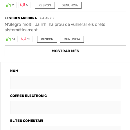
RESPON
DENUNCIA
2
5
LES DUES ANDORRA
FA 4 ANYS
M'alegro molt!. Ja n'hi ha prou de vulnerar els drets
sistemàticament.
RESPON
DENUNCIA
14
12
MOSTRAR MÉS
NOM
CORREU ELECTRÒNIC
EL TEU COMENTARI