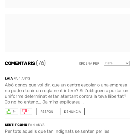
(76)
COMENTARIS
ORDENA PER
LAIA
FA 4 ANYS
Això doncs que vol dir, que un centre escolar o una empresa
no poden tenir un reglament intern? Si t'obliguen a portar un
uniforme determinat estan atentant contra la teva llibertat?
Jo no ho entenc... Ja m'ho explicareu...
RESPON
DENUNCIA
14
1
SENTIT COMU
FA 4 ANYS
Per tots aquells que tan indignats se senten per les