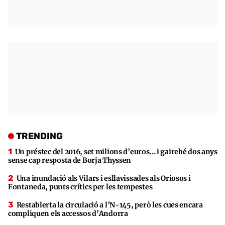
TRENDING
Un préstec del 2016, set milions d’euros… i gairebé dos anys
sense cap resposta de Borja Thyssen
Una inundació als Vilars i esllavissades als Oriosos i
Fontaneda, punts crítics per les tempestes
Restablerta la circulació a l’N-145, però les cues encara
compliquen els accessos d’Andorra