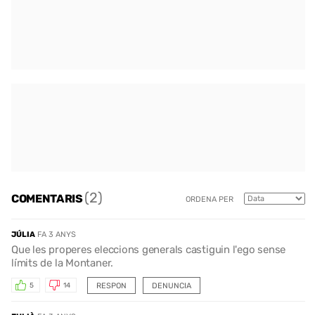
(2)
COMENTARIS
ORDENA PER
JÚLIA
FA 3 ANYS
Que les properes eleccions generals castiguin l'ego sense
límits de la Montaner.
RESPON
DENUNCIA
5
14