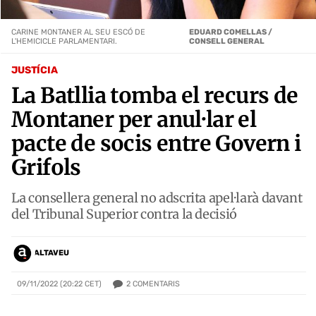
CARINE MONTANER AL SEU ESCÓ DE
EDUARD COMELLAS /
L'HEMICICLE PARLAMENTARI.
CONSELL GENERAL
JUSTÍCIA
La Batllia tomba el recurs de
Montaner per anul·lar el
pacte de socis entre Govern i
Grifols
La consellera general no adscrita apel·larà davant
del Tribunal Superior contra la decisió
ALTAVEU
2
COMENTARIS
09/11/2022 (20:22 CET)