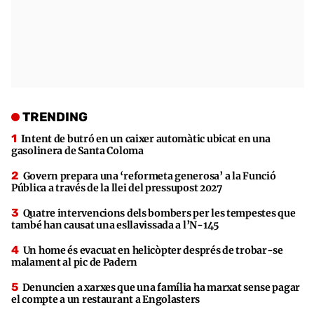
TRENDING
Intent de butró en un caixer automàtic ubicat en una
gasolinera de Santa Coloma
Govern prepara una ‘reformeta generosa’ a la Funció
Pública a través de la llei del pressupost 2027
Quatre intervencions dels bombers per les tempestes que
també han causat una esllavissada a l’N-145
Un home és evacuat en helicòpter després de trobar-se
malament al pic de Padern
Denuncien a xarxes que una família ha marxat sense pagar
el compte a un restaurant a Engolasters