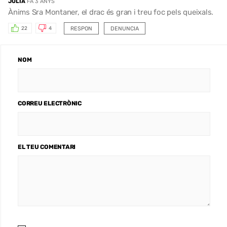
JULIÀ
FA 3 ANYS
Ànims Sra Montaner, el drac és gran i treu foc pels queixals.
RESPON
DENUNCIA
22
4
NOM
CORREU ELECTRÒNIC
EL TEU COMENTARI