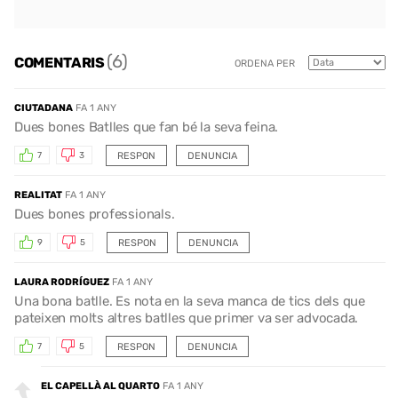
(6)
COMENTARIS
ORDENA PER
CIUTADANA
FA 1 ANY
Dues bones Batlles que fan bé la seva feina.
RESPON
DENUNCIA
7
3
REALITAT
FA 1 ANY
Dues bones professionals.
RESPON
DENUNCIA
9
5
LAURA RODRÍGUEZ
FA 1 ANY
Una bona batlle. Es nota en la seva manca de tics dels que
pateixen molts altres batlles que primer va ser advocada.
RESPON
DENUNCIA
7
5
EL CAPELLÀ AL QUARTO
FA 1 ANY