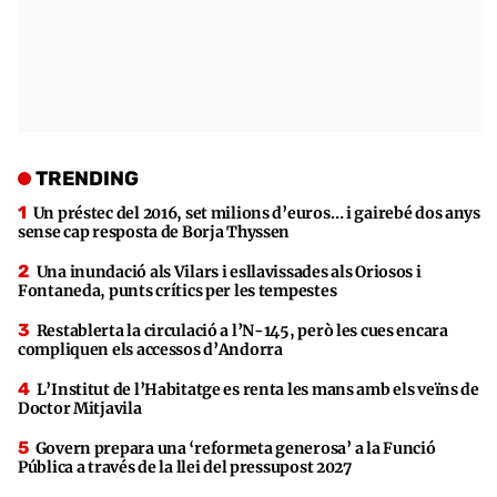
TRENDING
Un préstec del 2016, set milions d’euros… i gairebé dos anys
sense cap resposta de Borja Thyssen
Una inundació als Vilars i esllavissades als Oriosos i
Fontaneda, punts crítics per les tempestes
Restablerta la circulació a l’N-145, però les cues encara
compliquen els accessos d’Andorra
L’Institut de l’Habitatge es renta les mans amb els veïns de
Doctor Mitjavila
Govern prepara una ‘reformeta generosa’ a la Funció
Pública a través de la llei del pressupost 2027