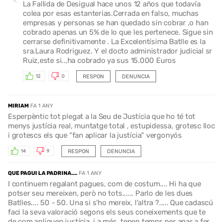
La Fallida de Desigual hace unos 12 años que todavía
colea por esas estanterias.Cerrada en falso, muchas
empresas y personas se han quedado sin cobrar ,o han
cobrado apenas un 5% de lo que les pertenece. Sigue sin
cerrarse definitivamente . La Excelentísima Batlle es la
sra.Laura Rodriguez. Y el docto administrador judicial sr
Ruiz,este si..,ha cobrado ya sus 15.000 Euros
RESPON
DENUNCIA
12
0
MIRIAM
FA 1 ANY
Esperpèntic tot plegat a la Seu de Justícia que ho té tot
menys justícia real, muntatge total , estupidessa, grotesc lloc
i grotescs els que "fan aplicar la justícia" vergonyós
RESPON
DENUNCIA
14
9
QUE PAGUI LA PADRINA....
FA 1 ANY
I continuem regalant pagues, com de costum.... Hi ha que
potser seu mereixen, però no tots...... Parlo de les dues
Batlles.... 50 - 50. Una si s'ho mereix, l'altra ?..... Que cadascú
faci la seva valoració segons els seus coneixements que te
de com apliquen justícia, i a més, tenen temps per anar a fer