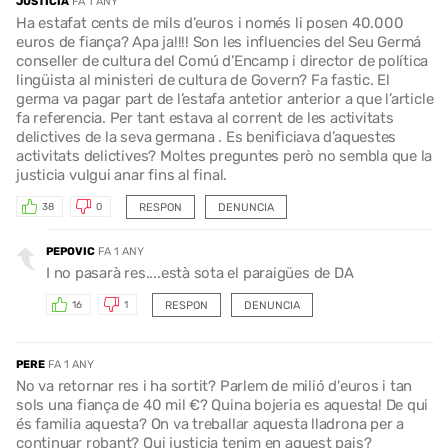
JUSTICIA
FA 1 ANY
Ha estafat cents de mils d’euros i només li posen 40.000
euros de fiança? Apa ja!!!! Son les influencies del Seu Germá
conseller de cultura del Comú d’Encamp i director de política
lingüista al ministeri de cultura de Govern? Fa fastic. El
germa va pagar part de l’estafa antetior anterior a que l’article
fa referencia. Per tant estava al corrent de les activitats
delictives de la seva germana . Es benificiava d’aquestes
activitats delictives? Moltes preguntes però no sembla que la
justicia vulgui anar fins al final.
RESPON
DENUNCIA
38
0
PEPOVIC
FA 1 ANY
I no pasarà res....està sota el paraigües de DA
RESPON
DENUNCIA
16
1
PERE
FA 1 ANY
No va retornar res i ha sortit? Parlem de milió d'euros i tan
sols una fiança de 40 mil €? Quina bojeria es aquesta! De qui
és familia aquesta? On va treballar aquesta lladrona per a
continuar robant? Qui justicia tenim en aquest pais?