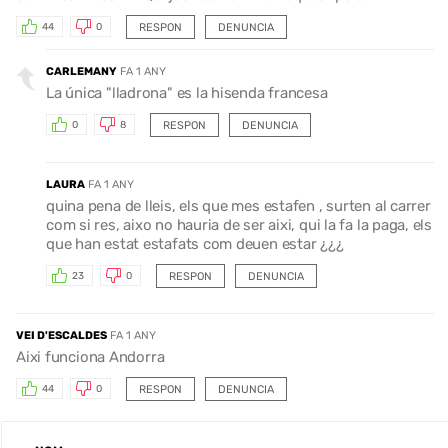
RESPON
DENUNCIA
44
0
CARLEMANY
FA 1 ANY
La única "lladrona" es la hisenda francesa
RESPON
DENUNCIA
0
8
LAURA
FA 1 ANY
quina pena de lleis, els que mes estafen , surten al carrer
com si res, aixo no hauria de ser aixi, qui la fa la paga, els
que han estat estafats com deuen estar ¿¿¿
RESPON
DENUNCIA
23
0
VEI D'ESCALDES
FA 1 ANY
Aixi funciona Andorra
RESPON
DENUNCIA
44
0