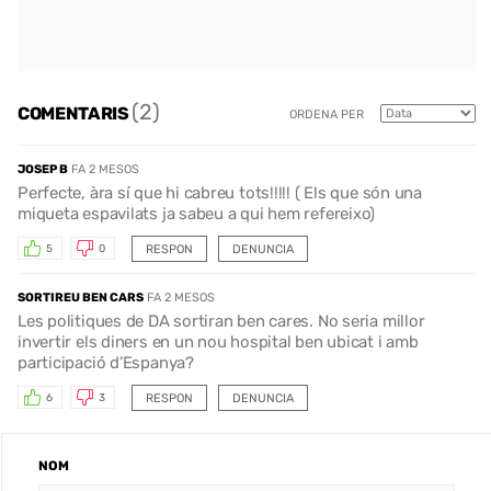
(2)
COMENTARIS
ORDENA PER
JOSEP B
FA 2 MESOS
Perfecte, àra sí que hi cabreu tots!!!!! ( Els que són una
miqueta espavilats ja sabeu a qui hem refereixo)
RESPON
DENUNCIA
5
0
SORTIREU BEN CARS
FA 2 MESOS
Les politiques de DA sortiran ben cares. No seria millor
invertir els diners en un nou hospital ben ubicat i amb
participació d’Espanya?
RESPON
DENUNCIA
6
3
NOM