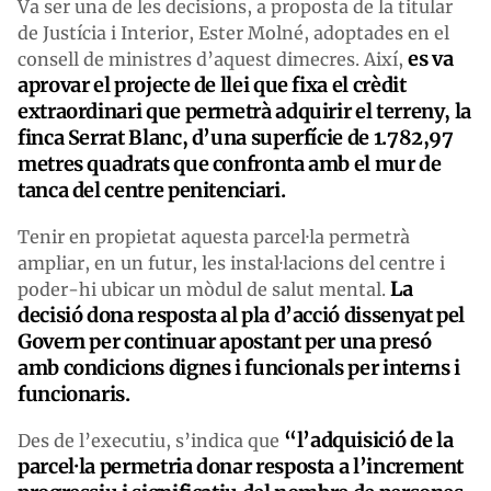
Va ser una de les decisions, a proposta de la titular
de Justícia i Interior, Ester Molné, adoptades en el
es va
consell de ministres d’aquest dimecres. Així,
aprovar el projecte de llei que fixa el crèdit
extraordinari que permetrà adquirir el terreny, la
finca Serrat Blanc, d’una superfície de 1.782,97
metres quadrats que confronta amb el mur de
tanca del centre penitenciari.
Tenir en propietat aquesta parcel·la permetrà
ampliar, en un futur, les instal·lacions del centre i
La
poder-hi ubicar un mòdul de salut mental.
decisió dona resposta al pla d’acció dissenyat pel
Govern per continuar apostant per un
a presó
amb condicions dignes i funcionals per interns i
funcionaris.
“
l’adquisició de la
Des de l’executiu, s’indica que
parcel·la permetria donar resposta a l’increment