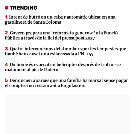
TRENDING
Intent de butró en un caixer automàtic ubicat en una
gasolinera de Santa Coloma
Govern prepara una ‘reformeta generosa’ a la Funció
Pública a través de la llei del pressupost 2027
Quatre intervencions dels bombers per les tempestes que
també han causat una esllavissada a l’N-145
Un home és evacuat en helicòpter després de trobar-se
malament al pic de Padern
Denuncien a xarxes que una família ha marxat sense pagar
el compte a un restaurant a Engolasters