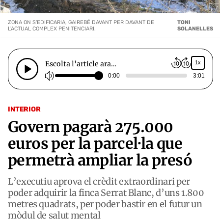
ZONA ON S'EDIFICARIA, GAIREBÉ DAVANT PER DAVANT DE
TONI
L'ACTUAL COMPLEX PENITENCIARI.
SOLANELLES
Escolta l'article ara…
1x
0:00
3:01
INTERIOR
Govern pagarà 275.000
euros per la parcel·la que
permetrà ampliar la presó
L’executiu aprova el crèdit extraordinari per
poder adquirir la finca Serrat Blanc, d’uns 1.800
metres quadrats, per poder bastir en el futur un
mòdul de salut mental