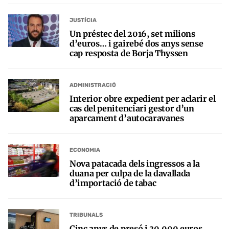
JUSTÍCIA
Un préstec del 2016, set milions
d’euros… i gairebé dos anys sense
cap resposta de Borja Thyssen
ADMINISTRACIÓ
Interior obre expedient per aclarir el
cas del penitenciari gestor d’un
aparcament d’autocaravanes
ECONOMIA
Nova patacada dels ingressos a la
duana per culpa de la davallada
d’importació de tabac
TRIBUNALS
Cinc anys de presó i 30.000 euros