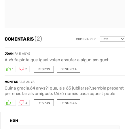
(2)
COMENTARIS
ORDENA PER
JOAN
FA 5 ANYS
Això fa pinta que igual volen enxufar a algun amiguet...
RESPON
DENUNCIA
1
2
MONTSE
FA 5 ANYS
Quina gracia,64 anys?I que, als 65 jubilarse?,sembla preparat
per enxufar als amiguets !Això només pasa aquest poble
RESPON
DENUNCIA
1
3
NOM