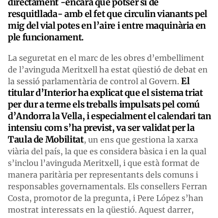
directament -encara que potser sí de
resquitllada- amb el fet que circulin vianants pel
mig del vial potes en l’aire i entre maquinària en
ple funcionament.
La seguretat en el marc de les obres d’embelliment
de l’avinguda Meritxell ha estat qüestió de debat en
El
la sessió parlamentària de control al Govern.
titular d’Interior ha explicat que el sistema triat
per dur a terme els treballs impulsats pel comú
d’Andorra la Vella, i especialment el calendari tan
intensiu com s’ha previst, va ser validat per la
Taula de Mobilitat
, un ens que gestiona la xarxa
viària del país, la que es considera bàsica i en la qual
s’inclou l’avinguda Meritxell, i que està format de
manera paritària per representants dels comuns i
responsables governamentals. Els consellers Ferran
Costa, promotor de la pregunta, i Pere López s’han
mostrat interessats en la qüestió. Aquest darrer,