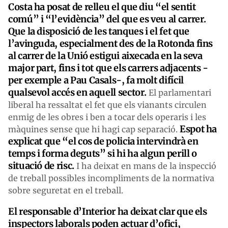
Costa ha posat de relleu el que diu “el sentit
comú” i “l’evidència” del que es veu al carrer.
Que la disposició de les tanques i el fet que
l’avinguda, especialment des de la Rotonda fins
al carrer de la Unió estigui aixecada en la seva
major part, fins i tot que els carrers adjacents -
per exemple a Pau Casals-, fa molt difícil
qualsevol accés en aquell sector.
El parlamentari
liberal ha ressaltat el fet que els vianants circulen
enmig de les obres i ben a tocar dels operaris i les
Espot ha
màquines sense que hi hagi cap separació.
explicat que “el cos de policia intervindrà en
temps i forma deguts” si hi ha algun perill o
situació de risc.
I ha deixat en mans de la inspecció
de treball possibles incompliments de la normativa
sobre seguretat en el treball.
El responsable d’Interior ha deixat clar que els
inspectors laborals poden actuar d’ofici,