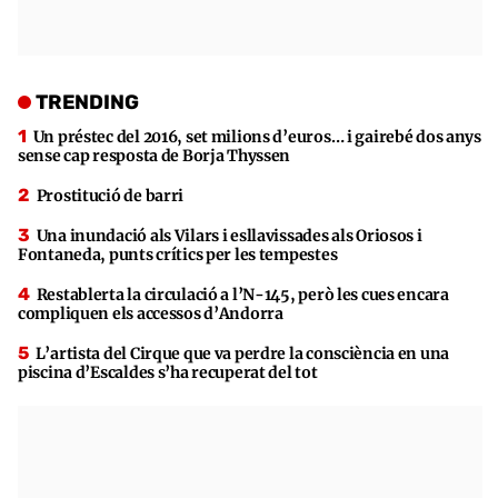
TRENDING
Un préstec del 2016, set milions d’euros… i gairebé dos anys
sense cap resposta de Borja Thyssen
Prostitució de barri
Una inundació als Vilars i esllavissades als Oriosos i
Fontaneda, punts crítics per les tempestes
Restablerta la circulació a l’N-145, però les cues encara
compliquen els accessos d’Andorra
L’artista del Cirque que va perdre la consciència en una
piscina d’Escaldes s’ha recuperat del tot