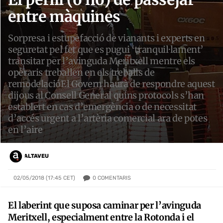
entre màquines
Sorpresa i estupefacció de vianants i experts en
seguretat pel fet que es pugui ‘tranquil·lament’
transitar per l’avinguda Meritxell mentre els
operaris treballen en els treballs de
remodelacióEl Govern haurà de respondre aquest
dijous al Consell General quins protocols s’han
establert en cas d’emergència o de necessitat
d’accés urgent a l’artèria comercial ara de potes
en l’aire
ALTAVEU
0
COMENTARIS
02/05/2018 (17:45 CET)
El laberint que suposa caminar per l’avinguda
Meritxell, especialment entre la Rotonda i el