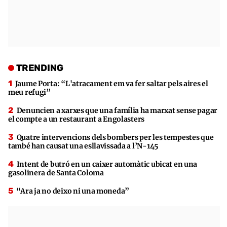
TRENDING
Jaume Porta: “L'atracament em va fer saltar pels aires el
meu refugi”
Denuncien a xarxes que una família ha marxat sense pagar
el compte a un restaurant a Engolasters
Quatre intervencions dels bombers per les tempestes que
també han causat una esllavissada a l’N-145
Intent de butró en un caixer automàtic ubicat en una
gasolinera de Santa Coloma
“Ara ja no deixo ni una moneda”