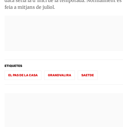
data seria la d’inici de la temporada. Normalment es
feia a mitjans de juliol.
ETIQUETES
EL PAS DE LA CASA
GRANDVALIRA
SAETDE