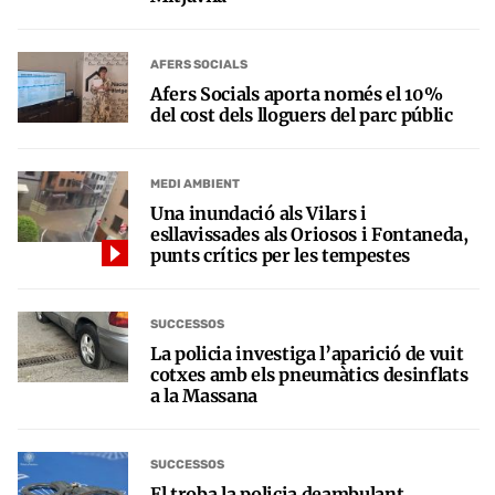
AFERS SOCIALS
Afers Socials aporta només el 10%
del cost dels lloguers del parc públic
MEDI AMBIENT
Una inundació als Vilars i
esllavissades als Oriosos i Fontaneda,
punts crítics per les tempestes
SUCCESSOS
La policia investiga l’aparició de vuit
cotxes amb els pneumàtics desinflats
a la Massana
SUCCESSOS
El troba la policia deambulant