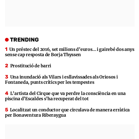
TRENDING
Un préstec del 2016, set milions d’euros… i gairebé dos anys
sense cap resposta de Borja Thyssen
Prostitució de barri
Una inundació als Vilars i esllavissades als Oriosos i
Fontaneda, punts crítics per les tempestes
L’artista del Cirque que va perdre la consciència en una
piscina d’Escaldes s’ha recuperat del tot
Localitzat un conductor que circulava de manera erràtica
per Bonaventura Riberaygua