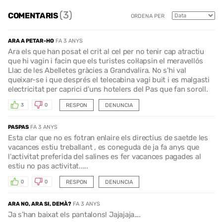
(3)
COMENTARIS
ORDENA PER
ARA A PETAR-HO
FA 3 ANYS
Ara els que han posat el crit al cel per no tenir cap atractiu
que hi vagin i facin que els turistes col·lapsin el meravellós
Llac de les Abelletes gràcies a Grandvalira. No s'hi val
queixar-se i que després el telecabina vagi buit i es malgasti
electricitat per caprici d'uns hotelers del Pas que fan soroll.
RESPON
DENUNCIA
3
0
PASPAS
FA 3 ANYS
Esta clar que no es fotran enlaire els directius de saetde les
vacances estiu treballant , es coneguda de ja fa anys que
l'activitat preferida del salines es fer vacances pagades al
estiu no pas activitat.....
RESPON
DENUNCIA
0
0
ARA NO, ARA SI, DEMÀ?
FA 3 ANYS
Ja s’han baixat els pantalons! Jajajaja….