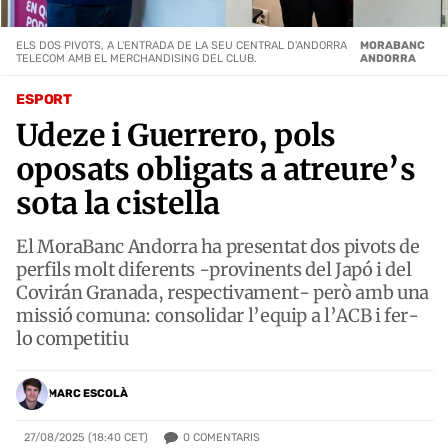
ELS DOS PIVOTS, A L'ENTRADA DE LA SEU CENTRAL D'ANDORRA
MORABANC
TELECOM AMB EL MERCHANDISING DEL CLUB.
ANDORRA
ESPORT
Udeze i Guerrero, pols
oposats obligats a atreure’s
sota la cistella
El MoraBanc Andorra ha presentat dos pivots de
perfils molt diferents -provinents del Japó i del
Covirán Granada, respectivament- però amb una
missió comuna: consolidar l’equip a l’ACB i fer-
lo competitiu
MARC ESCOLÀ
0
COMENTARIS
27/08/2025 (18:40 CET)