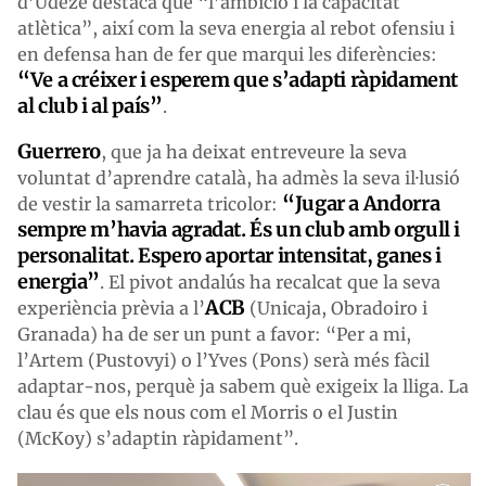
d’Udeze destaca que “l’ambició i la capacitat
atlètica”, així com la seva energia al rebot ofensiu i
en defensa han de fer que marqui les diferències:
“Ve a créixer i esperem que s’adapti ràpidament
al club i al país”
.
Guerrero
, que ja ha deixat entreveure la seva
voluntat d’aprendre català, ha admès la seva il·lusió
“Jugar a Andorra
de vestir la samarreta tricolor:
sempre m’havia agradat. És un club amb orgull i
personalitat. Espero aportar intensitat, ganes i
energia”
. El pivot andalús ha recalcat que la seva
ACB
experiència prèvia a l’
(Unicaja, Obradoiro i
Granada) ha de ser un punt a favor: “Per a mi,
l’Artem (Pustovyi) o l’Yves (Pons) serà més fàcil
adaptar-nos, perquè ja sabem què exigeix la lliga. La
clau és que els nous com el Morris o el Justin
(McKoy) s’adaptin ràpidament”.