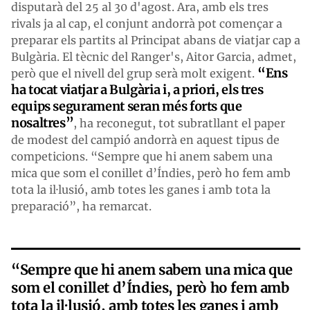
disputarà del 25 al 30 d'agost. Ara, amb els tres
rivals ja al cap, el conjunt andorrà pot començar a
preparar els partits al Principat abans de viatjar cap a
Bulgària. El tècnic del Ranger's, Aitor Garcia, admet,
“Ens
però que el nivell del grup serà molt exigent.
ha tocat viatjar a Bulgària i, a priori, els tres
equips segurament seran més forts que
nosaltres”
, ha reconegut, tot subratllant el paper
de modest del campió andorrà en aquest tipus de
competicions. “Sempre que hi anem sabem una
mica que som el conillet d’Índies, però ho fem amb
tota la il·lusió, amb totes les ganes i amb tota la
preparació”, ha remarcat.
“Sempre que hi anem sabem una mica que
som el conillet d’Índies, però ho fem amb
tota la il·lusió, amb totes les ganes i amb