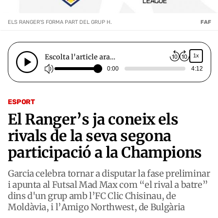
ELS RANGER'S FORMA PART DEL GRUP H.
FAF
Escolta l'article ara…
1x
0:00
4:12
ESPORT
El Ranger’s ja coneix els
rivals de la seva segona
participació a la Champions
Garcia celebra tornar a disputar la fase preliminar
i apunta al Futsal Mad Max com “el rival a batre”
dins d'un grup amb l’FC Clic Chisinau, de
Moldàvia, i l’Amigo Northwest, de Bulgària