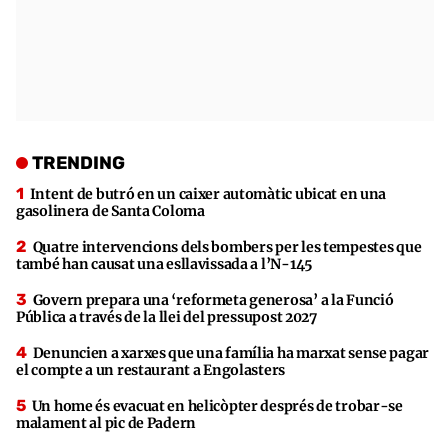
TRENDING
Intent de butró en un caixer automàtic ubicat en una
gasolinera de Santa Coloma
Quatre intervencions dels bombers per les tempestes que
també han causat una esllavissada a l’N-145
Govern prepara una ‘reformeta generosa’ a la Funció
Pública a través de la llei del pressupost 2027
Denuncien a xarxes que una família ha marxat sense pagar
el compte a un restaurant a Engolasters
Un home és evacuat en helicòpter després de trobar-se
malament al pic de Padern