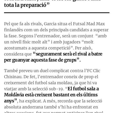
tota la preparació”
Pel que fa als rivals, Garcia situa el Futsal Mad Max
finlandès com un dels principals candidats a superar
la fase. Segons l’entrenador, serà un conjunt “amb
un nivell físic molt alt” i amb jugadors “molt
acostumats a aquesta competició”. Per això,
“segurament serà el rival a batre
considera que
per guanyar aquesta fase de grups”.
També preveu un duel complicat contra l’FC Clic
Chisinau. De fet, l'entrenador coneix de prop el
creixement del futbol sala moldau, ja que hi va
El futbol sala a
viatjar amb la selecció sub-19. “
Moldàvia està creixent bastant en els últims
anys”
, ha explicat. A més, recorda que la selecció
absoluta andorrana també s’hi ha enfrontat en
altres ocasions, fet que permet anticipar “un rival