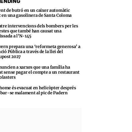
ENDING
ent de butró en un caixer automàtic
t en una gasolinera de Santa Coloma
tre intervencions dels bombers per les
stes que també han causat una
vissada a l’N-145
ern prepara una ‘reformeta generosa’ a
ció Pública a través de la llei del
upost 2027
uncien a xarxes que una família ha
t sense pagar el compte a un restaurant
olasters
home és evacuat en helicòpter després
obar-se malament al pic de Padern