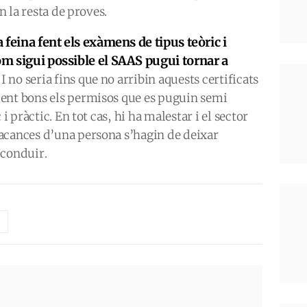
an la resta de proves.
a feina fent els exàmens de tipus teòric i
om sigui possible el SAAS pugui tornar a
.
I no seria fins que no arribin aquests certificats
ent bons els permisos que es puguin semi
i pràctic. En tot cas, hi ha malestar i el sector
acances d’una persona s’hagin de deixar
 conduir.