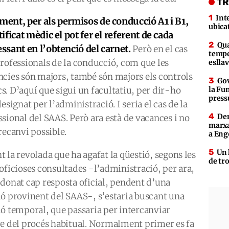
TR
Int
ment, per als permisos de conducció A1 i B1,
ubica
tificat mèdic el pot fer el referent de cada
Qua
essant en l’obtenció del carnet.
Però en el cas
tempe
professionals de la conducció, com que les
eslla
ncies són majors, també són majors els controls
Gov
s. D’aquí que sigui un facultatiu, per dir-ho
la Fun
press
designat per l’administració. I seria el cas de la
Den
ssional del SAAS. Però ara està de vacances i no
marxa
recanvi possible.
a Eng
Un 
 la revolada que ha agafat la qüestió, segons les
de tr
 oficioses consultades -l’administració, per ara,
 donat cap resposta oficial, pendent d’una
ió provinent del SAAS-, s’estaria buscant una
ió temporal, que passaria per intercanviar
re del procés habitual. Normalment primer es fa