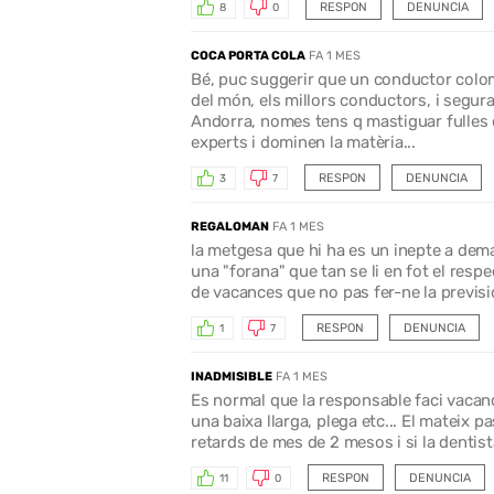
RESPON
DENUNCIA
8
0
COCA PORTA COLA
FA 1 MES
Bé, puc suggerir que un conductor colomb
del món, els millors conductors, i segu
Andorra, nomes tens q mastiguar fulles
experts i dominen la matèria...
RESPON
DENUNCIA
3
7
REGALOMAN
FA 1 MES
la metgesa que hi ha es un inepte a dema
una "forana" que tan se li en fot el resp
de vacances que no pas fer-ne la previsi
RESPON
DENUNCIA
1
7
INADMISIBLE
FA 1 MES
Es normal que la responsable faci vacanc
una baixa llarga, plega etc... El mateix 
retards de mes de 2 mesos i si la dentista
RESPON
DENUNCIA
11
0