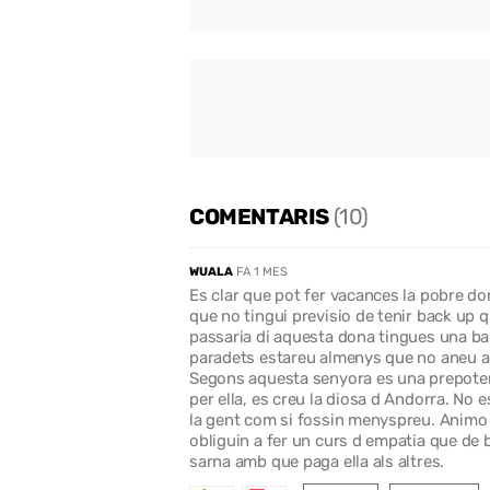
COMENTARIS
(10)
WUALA
FA 1 MES
Es clar que pot fer vacances la pobre don
que no tingui previsio de tenir back up 
passaria di aquesta dona tingues una bai
paradets estareu almenys que no aneu a 
Segons aquesta senyora es una prepoten
per ella, es creu la diosa d Andorra. No 
la gent com si fossin menyspreu. Animo a
obliguin a fer un curs d empatia que de b
sarna amb que paga ella als altres.