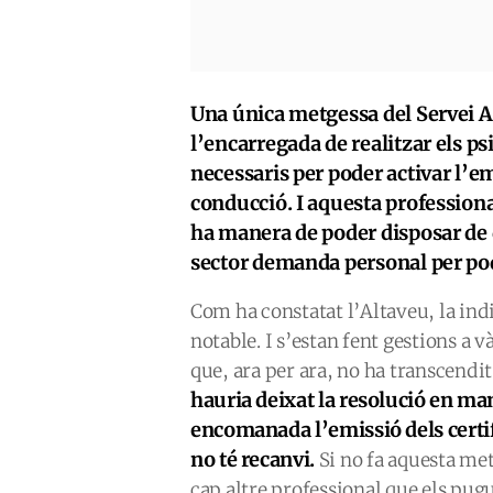
Una única metgessa del Servei A
l’encarregada de realitzar els ps
necessaris per poder activar l’e
conducció. I aquesta professiona
ha manera de poder disposar de 
sector demanda personal per pod
Com ha constatat l’Altaveu, la ind
notable. I s’estan fent gestions a 
que, ara per ara, no ha transcendit
hauria deixat la resolució en ma
encomanada l’emissió dels certi
no té recanvi.
Si no fa aquesta metg
cap altre professional que els pugui