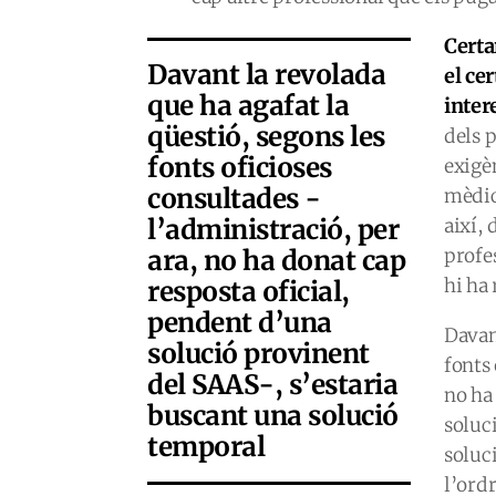
Certa
Davant la revolada
el cer
que ha agafat la
inter
qüestió, segons les
dels 
fonts oficioses
exigè
consultades -
mèdic
l’administració, per
així, 
ara, no ha donat cap
profe
hi ha 
resposta oficial,
pendent d’una
Davant
solució provinent
fonts
del SAAS-, s’estaria
no ha
buscant una solució
soluc
temporal
soluc
l’ord