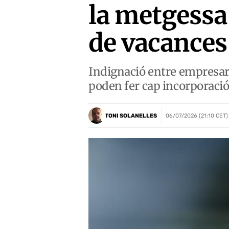
la metgessa 
de vacances
Indignació entre empresaris
poden fer cap incorporació
TONI SOLANELLES
06/07/2026 (21:10 CET)