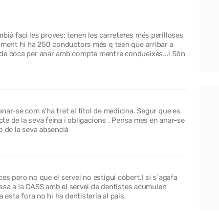
ià faci les proves; tenen les carreteres més perilloses
rament hi ha 250 conductors més q teen que arribar a
 de coca per anar amb compte mentre condueixes...! Són
nar-se com s'ha tret el titol de medicina. Segur que es
ecte de la seva feina i obligacions . Pensa mes en anar-se
o de la seva absencià
es pero no que el servei no estigui cobert.I si s´agafa
passa a la CASS amb el servei de dentistes acumulen
 esta fora no hi ha dentisteria al pais.