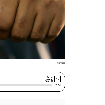
ARXIU
1x
2:44