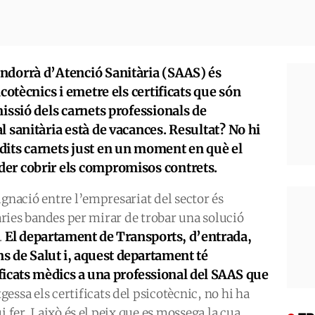
ndorrà d’Atenció Sanitària (SAAS) és
icotècnics i emetre els certificats que són
missió dels carnets professionals de
l sanitària està de vacances. Resultat? No hi
dits carnets just en un moment en què el
er cobrir els compromisos contrets.
ignació entre l’empresariat del sector és
vàries bandes per mirar de trobar una solució
El departament de Transports, d’entrada,
.
ns de Salut i, aquest departament té
ficats mèdics a una professional del SAAS que
essa els certificats del psicotècnic, no hi ha
 fer. I això és el peix que es mossega la cua.