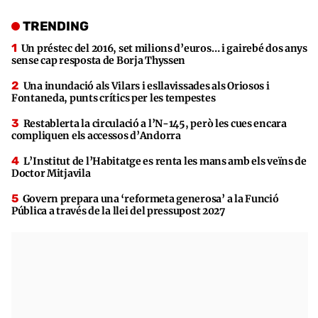
TRENDING
Un préstec del 2016, set milions d’euros… i gairebé dos anys
sense cap resposta de Borja Thyssen
Una inundació als Vilars i esllavissades als Oriosos i
Fontaneda, punts crítics per les tempestes
Restablerta la circulació a l’N-145, però les cues encara
compliquen els accessos d’Andorra
L’Institut de l’Habitatge es renta les mans amb els veïns de
Doctor Mitjavila
Govern prepara una ‘reformeta generosa’ a la Funció
Pública a través de la llei del pressupost 2027