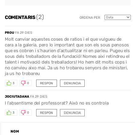
(2)
COMENTARIS
ORDENA PER
PROU
FA 29 DIES
Molt canviar aquestes coses de ratios i el que vulgueu de
cara a la galeria, pero lo important que son els sous penosos
que es cobren i s'haurien d'actualitzar ni en parleu. Pugeu els
sous dels treballadors de la fundació! Nomes aixi retindreu el
talent i motivació dels treballadors! Ho hem dit molts cops i
no canvieu aixo mai. Ja us ho trobareu senyors de ministeri,
ja us ho trobareu
RESPON
DENUNCIA
3
0
JOCIUTADANA
FA 29 DIES
I l'absentisme del professorat? Això no es controla
RESPON
DENUNCIA
3
0
NOM