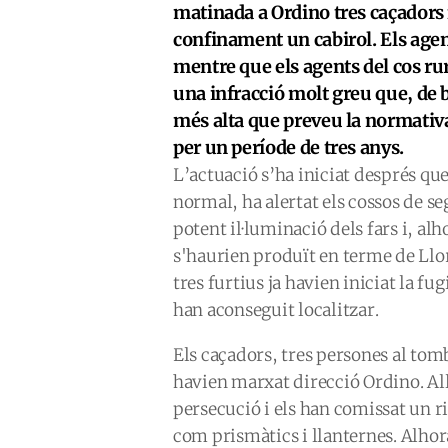
matinada a Ordino tres caçadors f
confinament un cabirol. Els age
mentre que els agents del cos ru
una infracció molt greu que, de
més alta que preveu la normativa 
per un període de tres anys.
L’actuació s’ha iniciat després qu
normal, ha alertat els cossos de se
potent il·luminació dels fars i, alh
s'haurien produït en terme de Llorts
tres furtius ja havien iniciat la fu
han aconseguit localitzar.
Els caçadors, tres persones al tomb
havien marxat direcció Ordino. All
persecució i els han comissat un ri
com prismàtics i llanternes. Alhora