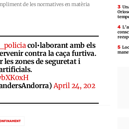
ompliment de les normatives en matèria
Una
Orioso
tempe
L’a
consc
recup
policia
col•laborant amb els
Loc
ervenir contra la caça furtiva.
maner
r les zones de seguretat i
rtificials.
BwbXK0xH
andersAndorra)
April 24, 202
ONFINAMENT