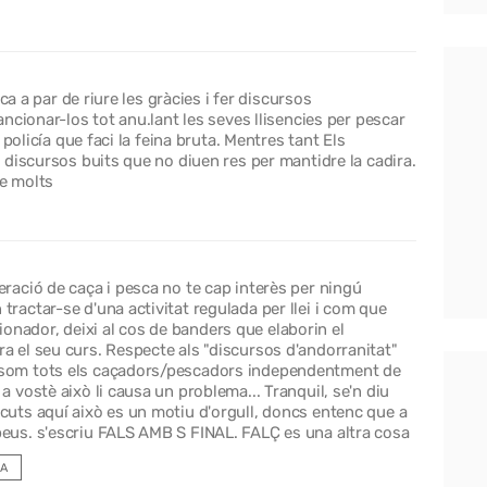
ca a par de riure les gràcies i fer discursos
ncionar-los tot anu.lant les seves llisencies per pescar
policía que faci la feina bruta. Mentres tant Els
discursos buits que no diuen res per mantidre la cadira.
de molts
deració de caça i pesca no te cap interès per ningú
tractar-se d'una activitat regulada per llei i com que
onador, deixi al cos de banders que elaborin el
ra el seu curs. Respecte als "discursos d'andorranitat"
o som tots els caçadors/pescadors independentment de
 a vostè això li causa un problema... Tranquil, se'n diu
scuts aquí això es un motiu d'orgull, doncs entenc que a
 peus. s'escriu FALS AMB S FINAL. FALÇ es una altra cosa
A