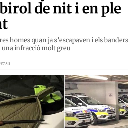
irol de nit i en ple
t
 tres homes quan ja s’escapaven i els bander
 una infracció molt greu
NTARIS