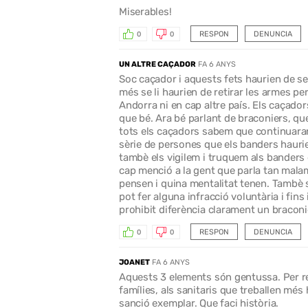
Miserables!
RESPON
DENUNCIA
0
0
UN ALTRE CAÇADOR
FA 6 ANYS
Soc caçador i aquests fets haurien de s
més se li haurien de retirar les armes p
Andorra ni en cap altre país. Els caçado
que bé. Ara bé parlant de braconiers, qu
tots els caçadors sabem que continuaran
sèrie de persones que els banders haurie
tambè els vigilem i truquem als banders 
cap menció a la gent que parla tan mala
pensen i quina mentalitat tenen. Tambè s
pot fer alguna infracció voluntària i fins 
prohibit diferència clarament un braconi
RESPON
DENUNCIA
0
0
JOANET
FA 6 ANYS
Aquests 3 elements són gentussa. Per res
famílies, als sanitaris que treballen mé
sanció exemplar. Que faci història.