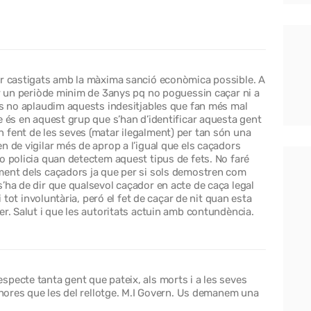
er castigats amb la màxima sanció econòmica possible. A
er un periòde minim de 3anys pq no poguessin caçar ni a
rs no aplaudim aquests indesitjables que fan més mal
e és en aquest grup que s’han d’identificar aquesta gent
 fent de les seves (matar ilegalment) per tan són una
n de vigilar més de aprop a l’igual que els caçadors
o policia quan detectem aquest tipus de fets. No faré
ment dels caçadors ja que per si sols demostren com
’ha de dir que qualsevol caçador en acte de caça legal
i tot involuntària, peró el fet de caçar de nit quan esta
er. Salut i que les autoritats actuin amb contundència.
pecte tanta gent que pateix, als morts i a les seves
s hores que les del rellotge. M.I Govern. Us demanem una