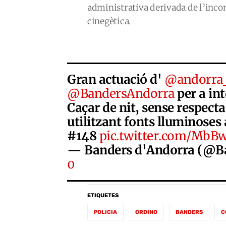
administrativa derivada de l’inc
cinegètica.
Gran actuació d'
@andorra_
@BandersAndorra
per a int
Caçar de nit, sense respecta
utilitzant fonts lluminoses a
#148
pic.twitter.com/Mb
— Banders d'Andorra (@B
0
ETIQUETES
POLICIA
ORDINO
BANDERS
C