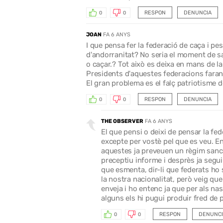
RESPON
DENUNCIA
0
0
JOAN
FA 6 ANYS
I que pensa fer la federació de caça i pes
d'andorranitat? No seria el moment de sa
o caçar.? Tot això es deixa en mans de la 
Presidents d'aquestes federacions faran 
El gran problema es el falç patriotisme 
RESPON
DENUNCIA
0
0
THE OBSERVER
FA 6 ANYS
El que pensi o deixi de pensar la fe
excepte per vostè pel que es veu. En 
aquestes ja preveuen un règim sanci
preceptiu informe i desprès ja segui
que esmenta, dir-li que federats h
la nostra nacionalitat, però veig que
enveja i ho entenc ja que per als na
alguns els hi pugui produir fred de
RESPON
DENUNCI
0
0