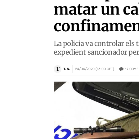
matar un cab
confinamen
La policia va controlar els
expedient sancionador per
T
17
COME
T. S.
24/04/2020 (13:00 CET)