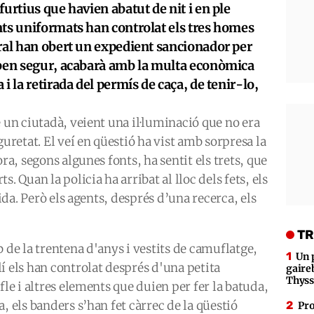
urtius que havien abatut de nit i en ple
nts uniformats han controlat els tres homes
ral han obert un expedient sancionador per
 ben segur, acabarà amb la multa econòmica
i la retirada del permís de caça, de tenir-lo,
e un ciutadà, veient una il·luminació que no era
guretat. El veí en qüestió ha vist amb sorpresa la
ora, segons algunes fonts, ha sentit els trets, que
. Quan la policia ha arribat al lloc dels fets, els
gida. Però els agents, després d’una recerca, els
TR
 de la trentena d'anys i vestits de camuflatge,
Un 
í els han controlat després d'una petita
gaire
Thys
fle i altres elements que duien per fer la batuda,
, els banders s’han fet càrrec de la qüestió
Pro