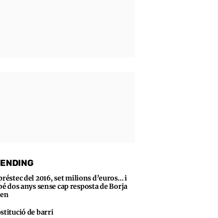
ENDING
préstec del 2016, set milions d’euros… i
bé dos anys sense cap resposta de Borja
sen
stitució de barri