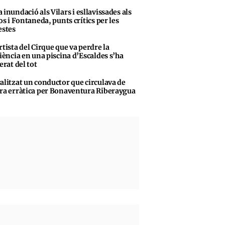
 inundació als Vilars i esllavissades als
s i Fontaneda, punts crítics per les
stes
rtista del Cirque que va perdre la
iència en una piscina d’Escaldes s’ha
erat del tot
alitzat un conductor que circulava de
a erràtica per Bonaventura Riberaygua