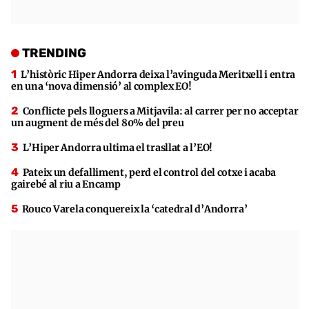
TRENDING
L’històric Hiper Andorra deixa l’avinguda Meritxell i entra
en una ‘nova dimensió’ al complex EO!
Conflicte pels lloguers a Mitjavila: al carrer per no acceptar
un augment de més del 80% del preu
L’Hiper Andorra ultima el trasllat a l’EO!
Pateix un defalliment, perd el control del cotxe i acaba
gairebé al riu a Encamp
Rouco Varela conquereix la ‘catedral d’Andorra’