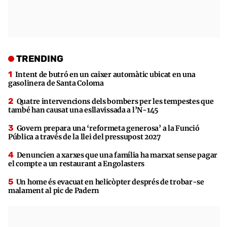
TRENDING
Intent de butró en un caixer automàtic ubicat en una
gasolinera de Santa Coloma
Quatre intervencions dels bombers per les tempestes que
també han causat una esllavissada a l’N-145
Govern prepara una ‘reformeta generosa’ a la Funció
Pública a través de la llei del pressupost 2027
Denuncien a xarxes que una família ha marxat sense pagar
el compte a un restaurant a Engolasters
Un home és evacuat en helicòpter després de trobar-se
malament al pic de Padern