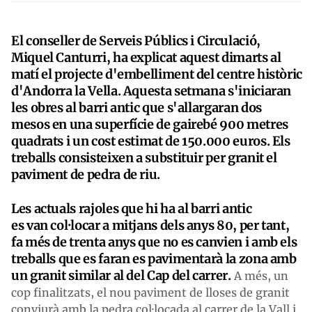
El conseller de Serveis Públics i Circulació,
Miquel Canturri, ha explicat aquest dimarts al
matí el projecte d'embelliment del centre històric
d'Andorra la Vella. Aquesta setmana s'iniciaran
les obres al barri antic que s'allargaran dos
mesos en una superfície de gairebé 900 metres
quadrats i un cost estimat de 150.000 euros. Els
treballs consisteixen a substituir per granit el
paviment de pedra de riu.
Les actuals rajoles que hi ha al barri antic
es van col·locar a mitjans dels anys 80, per tant,
fa més de trenta anys que no es canvien i amb els
treballs que es faran es pavimentarà la zona amb
un granit similar al del Cap del carrer.
A més, un
cop finalitzats, el nou paviment de lloses de granit
conviurà amb la pedra col·locada al carrer de la Vall i