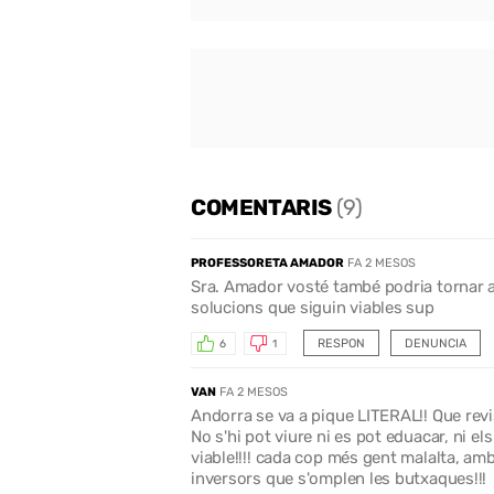
COMENTARIS
(9)
PROFESSORETA AMADOR
FA 2 MESOS
Sra. Amador vosté també podria tornar a 
solucions que siguin viables sup
RESPON
DENUNCIA
6
1
VAN
FA 2 MESOS
Andorra se va a pique LITERAL!! Que revisi
No s'hi pot viure ni es pot eduacar, ni e
viable!!!! cada cop més gent malalta, am
inversors que s'omplen les butxaques!!!