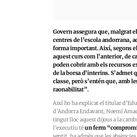
Govern assegura que, malgrat e
centres de l’escola andorrana, 
forma important. Així, segons el
aquest curs com l’anterior, de c
poden cobrir amb els recursos ex
de la borsa d’interins. S’admet 
classe, però s’entén que, amb le
raonabilitat”.
Així ho ha explicat el titular d’Ed
d’Andorra Endavant, Noemí Amador
tingut lloc aquest dijous a la camb
un ferm “compromís
l’executiu té
sentit, ha admès que les absències