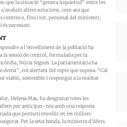
u que la situació “genera inquietud” entre les
e s’avaluïn altres solucions, com ara que
centres o, fins i tot, personal del ministeri,
 és necessari.
NT
spondre a l’envelliment de la població ha
a la sessió de control, formulada per la
ncòrdia, Núria Segués. La parlamentària ha
 no demà”, tot alertant del repte que suposa. “Cal
 viable, sostenible i respongui a la realitat
alut, Helena Mas, ha desgranat totes les
ballem per anticipar-nos amb una resposta
nada que permeti envellir en les millors
ssegurat. Per la seva banda, la ministra d’Afers