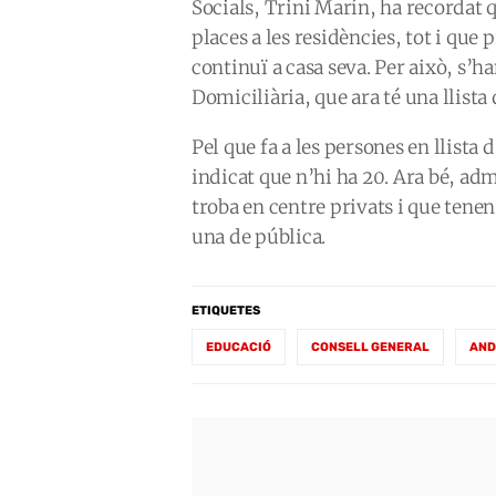
Socials, Trini Marín, ha recordat 
places a les residències, tot i que
continuï a casa seva. Per això, s’h
Domiciliària, que ara té una llista
Pel que fa a les persones en llista
indicat que n’hi ha 20. Ara bé, ad
troba en centre privats i que tene
una de pública.
ETIQUETES
EDUCACIÓ
CONSELL GENERAL
AND