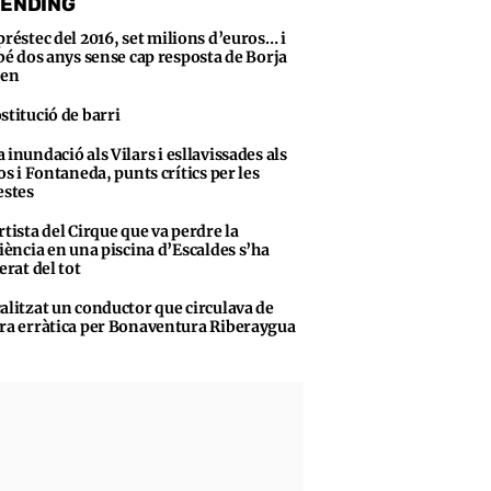
ENDING
préstec del 2016, set milions d’euros… i
bé dos anys sense cap resposta de Borja
sen
stitució de barri
 inundació als Vilars i esllavissades als
s i Fontaneda, punts crítics per les
stes
rtista del Cirque que va perdre la
iència en una piscina d’Escaldes s’ha
erat del tot
alitzat un conductor que circulava de
a erràtica per Bonaventura Riberaygua