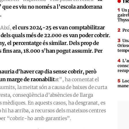
TR
s” que es viu no només a l’escola andorrana
Un 
.
gaire
Thys
el curs 2024-25 es van comptabilitzar
 Així,
Pro
 dels quals més de 22.000 es van poder cobrir.
Una
ny, el percentatge és similar. Dels prop de
Orioso
s fins ara, 18.000 s’han pogut assumir. Per
tempe
L’a
consc
recup
auria d’haver cap dia sense cobrir, però
n marge de raonabilit
at”, ha comentat el
Loc
maner
sumits, la meitat són a causa de baixes de curta
esta, conseqüència d’absències de llarga
s mèdiques. En aquests casos, ha desgranat, es
no hi ha arriba, a recursos dels mateixos centres
per “cobrir-ho amb garanties”.