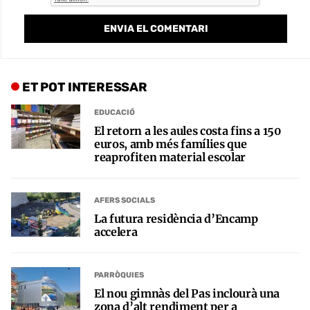
ET POT INTERESSAR
EDUCACIÓ
El retorn a les aules costa fins a 150
euros, amb més famílies que
reaprofiten material escolar
AFERS SOCIALS
La futura residència d’Encamp
accelera
PARRÒQUIES
El nou gimnàs del Pas inclourà una
zona d’alt rendiment per a