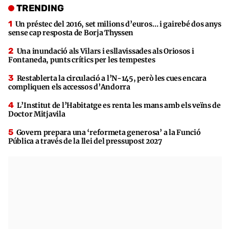
TRENDING
Un préstec del 2016, set milions d’euros… i gairebé dos anys
sense cap resposta de Borja Thyssen
Una inundació als Vilars i esllavissades als Oriosos i
Fontaneda, punts crítics per les tempestes
Restablerta la circulació a l’N-145, però les cues encara
compliquen els accessos d’Andorra
L’Institut de l’Habitatge es renta les mans amb els veïns de
Doctor Mitjavila
Govern prepara una ‘reformeta generosa’ a la Funció
Pública a través de la llei del pressupost 2027