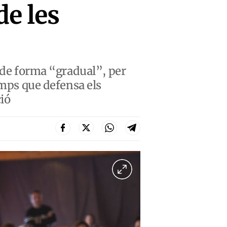
e les
i de forma “gradual”, per
emps que defensa els
ció