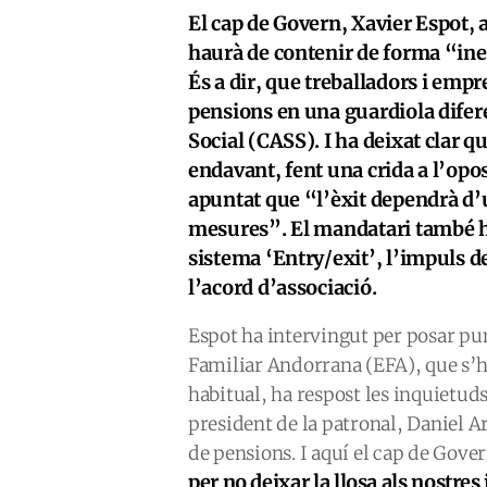
El cap de Govern, Xavier Espot, 
haurà de contenir de forma “inel
És a dir, que treballadors i empr
pensions en una guardiola difer
Social (CASS). I ha deixat clar q
endavant, fent una crida a l’opos
apuntat que “l’èxit dependrà d’u
mesures”. El mandatari també ha
sistema ‘Entry/exit’, l’impuls de
l’acord d’associació.
Espot ha intervingut per posar pu
Familiar Andorrana (EFA), que s’h
habitual, ha respost les inquietud
president de la patronal, Daniel A
de pensions. I aquí el cap de Gove
per no deixar la llosa als nostres