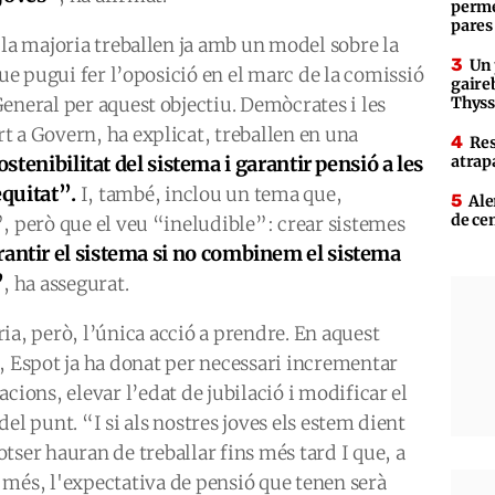
perme
pares
 la majoria treballen ja amb un model sobre la
Un 
que pugui fer l’oposició en el marc de la comissió
gaire
eneral per aquest objectiu. Demòcrates i les
Thys
t a Govern, ha explicat, treballen en una
Res
ostenibilitat
del si
st
ema i garantir pensió a les
atrap
equitat”.
I, també, inclou un tema que,
Ale
de ce
, però que el veu “ineludible”: crear sistemes
antir el sistema si no combinem el sistema
”
, ha assegurat.
ia, però, l’única acció a prendre. En aquest
t, Espot ja ha donat per necessari incrementar
acions, elevar l’edat de jubilació i modificar el
del punt. “I si als nostres joves els estem dient
tser hauran de treballar fins més tard I que, a
 més, l'expectativa de pensió que tenen serà