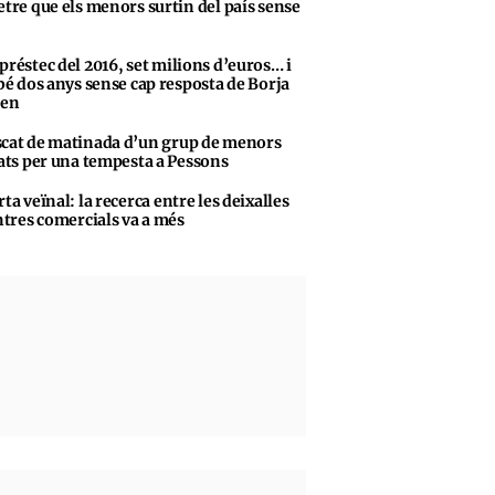
tre que els menors surtin del país sense
préstec del 2016, set milions d’euros… i
bé dos anys sense cap resposta de Borja
sen
cat de matinada d’un grup de menors
ats per una tempesta a Pessons
rta veïnal: la recerca entre les deixalles
ntres comercials va a més