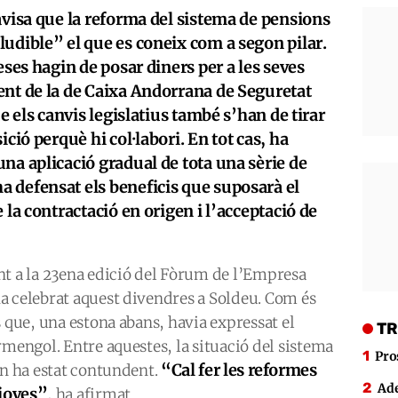
avisa que la reforma del sistema de pensions
udible” el que es coneix com a segon pilar.
eses hagin de posar diners per a les seves
ent de la de Caixa Andorrana de Seguretat
ue els canvis legislatius també s’han de tirar
ició perquè hi col·labori. En tot cas, ha
na aplicació gradual de tota una sèrie de
 defensat els beneficis que suposarà el
 la contractació en origen i l’acceptació de
nt a la 23ena edició del Fòrum de l’Empresa
a celebrat aquest divendres a Soldeu. Com és
s que, una estona abans, havia expressat el
TR
rmengol. Entre aquestes, la situació del sistema
Pro
“Cal fer les reformes
rn ha estat contundent.
Ade
 joves”
, ha afirmat.