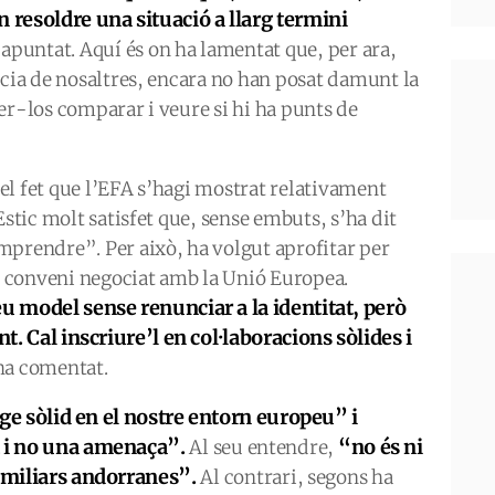
 resoldre una situació a llarg termini
 apuntat. Aquí és on ha lamentat que, per ara,
ncia de nosaltres, encara no han posat damunt la
er-los comparar i veure si hi ha punts de
el fet que l’EFA s’hagi mostrat relativament
Estic molt satisfet que, sense embuts, s’ha dit
mprendre”. Per això, ha volgut aprofitar per
el conveni negociat amb la Unió Europea.
eu model sense renunciar a la identitat, però
t. Cal inscriure’l en col·lab
o
racions sòlides i
 ha comentat.
ge sòlid en el nostre entorn europeu” i
t i no una amenaça”.
“no és ni
Al seu entendre,
familiars andorranes”.
Al contrari, segons ha