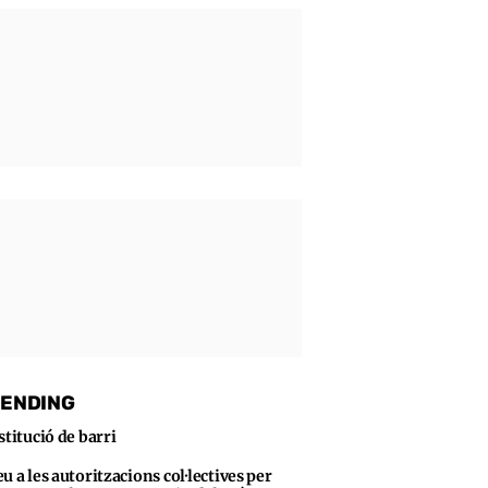
ENDING
stitució de barri
u a les autoritzacions col·lectives per