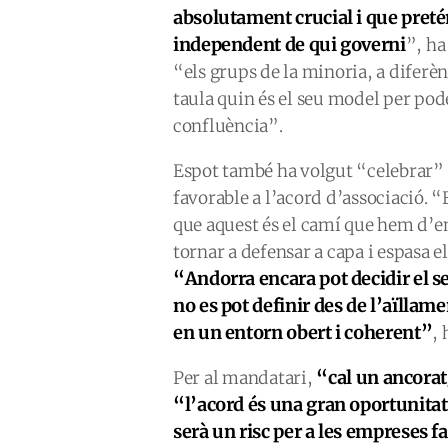
absolutament crucial
i
que pretén
independent de qui govern
i
”, ha
“els grups de la minoria, a diferè
taula quin és el seu model per pod
confluència”.
Espot també ha volgut “celebrar” 
favorable a l’acord d’associació. “
que aquest és el camí que hem d’e
tornar a defensar a capa i espasa 
“
Andorra encara pot decidir el s
no es pot definir des de l’aïllamen
en un entorn obert i coherent”
,
“cal un ancorat
Per al mandatari,
“l’acord
és una gran oportunita
serà un risc per a les empreses 