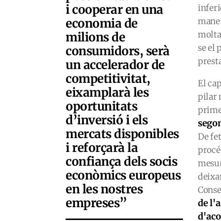
i cooperar en una
inferi
economia de
maner
molta
milions de
se el
consumidors, serà
prest
un accelerador de
competitivitat,
El ca
eixamplarà les
pilar
oportunitats
prime
d’inversió i els
segon
mercats disponibles
De fet
i reforçarà la
procé
confiança dels socis
mesur
econòmics europeus
deixa
en les nostres
Conse
empreses”
de l'
d'aco