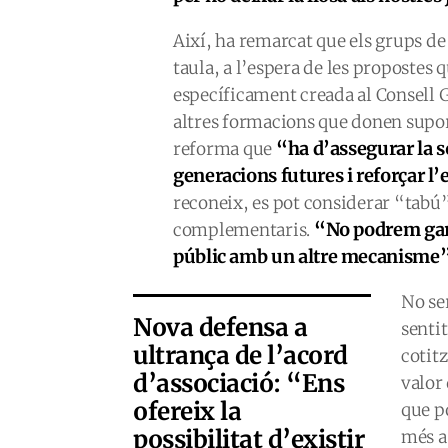
Així, ha remarcat que els grups de
taula, a l’espera de les propostes 
específicament creada al Consell G
altres formacions que donen supor
“ha
d’assegurar la
s
reforma que
generacions futures
i
reforçar l’
reconeix, es pot considerar “tabú”
“
No podrem gar
complementaris.
públic amb un altre mecanisme
No ser
Nova defensa a
senti
ultrança de l’acord
cotitz
d’associació: “Ens
valor 
ofereix la
que po
possibilitat d’existir
més a