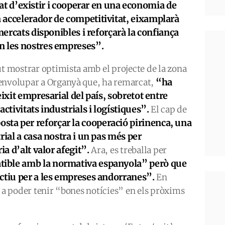
at d’existir i
cooperar en una
economia
de
 accelerador de competitivitat, eixamplarà
 mercats disponibles i reforçarà la confiança
 les nostres empreses”.
ut mostrar optimista amb el projecte de la zona
“ha
senvolupar a Organyà que, ha remarcat,
eixit empresarial del país, sobretot entre
ctivitats industrials i logístiques”.
El cap de
sta per reforçar la cooperació pirinenca, una
rial a casa nostra i un pas més per
ia d’alt valor afegit”.
Ara, es treballa per
tible amb la normativa espanyola” però que
ctiu per a les empreses andorranes”.
En
t a poder tenir “bones notícies” en els pròxims