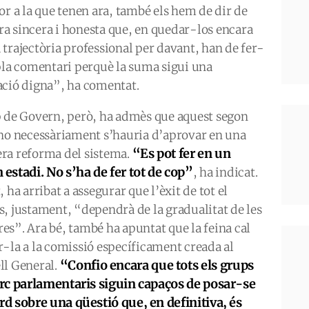
or a la que tenen ara, també els hem de dir de
a sincera i honesta que, en quedar-los encara
 trajectòria professional per davant, han de fer-
 pla comentari perquè la suma sigui una
ació digna”, ha comentat.
p de Govern, però, ha admès que aquest segon
 no necessàriament s’hauria d’aprovar en una
“Es pot fer en un
ra reforma del sistema.
 estadi. No s’ha de fer tot de cop”
, ha indicat.
, ha arribat a assegurar que l’èxit de tot el
s, justament, “dependrà de la gradualitat de les
es”. Ara bé, també ha apuntat que la feina cal
r-la a la comissió específicament creada al
“
C
onfio encara que tots els grups
ll General.
arc parlamentaris siguin capaços de posar-se
rd sobre una qüestió que, en definitiva, és