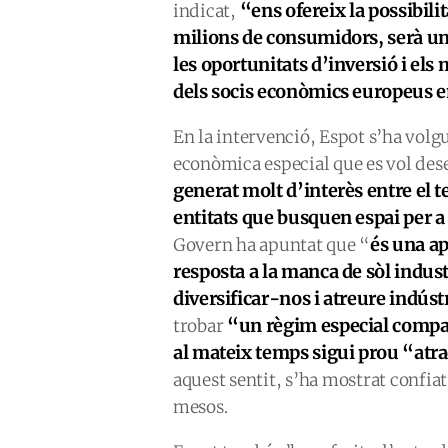
“ens ofereix la possibilit
indicat,
milions de consumidors,
s
erà un
les oportunitats d’inversió i els
dels socis econò
mics
europeus en
En la intervenció, Espot s’ha volg
econòmica especial que es vol de
generat molt d’interès entre el t
entitats que busquen espai per a a
és
una apo
Govern ha apuntat que “
resposta a la manca de sòl indust
divers
ifi
car-nos i atreure indústr
“un règim especial compa
trobar
al mateix temps sigui prou “atra
aquest sentit, s’ha mostrat confia
mesos.