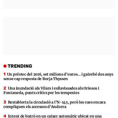
TRENDING
Un préstec del 2016, set milions d’euros… i gairebé dos anys
sense cap resposta de Borja Thyssen
Una inundació als Vilars i esllavissades als Oriosos i
Fontaneda, punts crítics per les tempestes
Restablerta la circulació a l’N-145, però les cues encara
compliquen els accessos d’Andorra
Intent de butró en un caixer automàtic ubicat en una