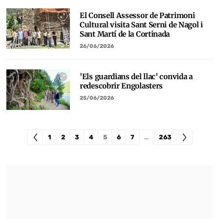
El Consell Assessor de Patrimoni
Cultural visita Sant Serni de Nagol i
Sant Martí de la Cortinada
26/06/2026
'Els guardians del llac' convida a
redescobrir Engolasters
25/06/2026
1
2
3
4
5
6
7
…
263