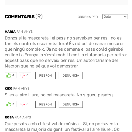
(9)
COMENTARIS
ORDENA PER
MARIA
FA 4 ANYS
Doncs si la mascareta i el pass no serveixen per res i no es
fan els controls escaients: fora! És ridícul demanar mesures
que ningú compleix. Ja no es demana el pass covid gairebé
en lloc i a França ja s’està mobilitzant la ciutadania per retirar
aquest pass que no serveix per res. Un autoritarisme del
Macron que no sé que vol demostrar.
RESPON
DENUNCIA
4
0
KIKO
FA 4 ANYS
Si es al aire lliure, no cal mascareta. No sigueu pesats ¡
RESPON
DENUNCIA
3
0
ROSA
FA 4 ANYS
Que pesats amb el festival de música... Si, no portaven la
mascareta la majoria de gent, un festival a l'aire lliure.. OK!