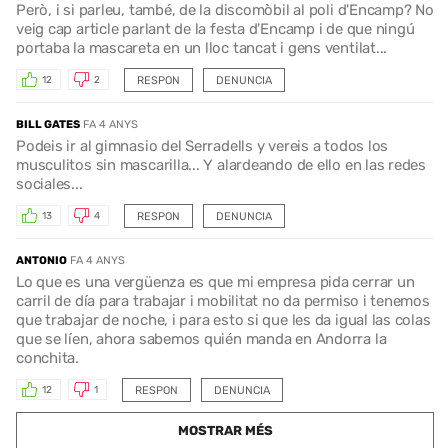
Però, i si parleu, també, de la discomòbil al poli d'Encamp? No
veig cap article parlant de la festa d'Encamp i de que ningú
portaba la mascareta en un lloc tancat i gens ventilat...
RESPON
DENUNCIA
12
2
BILL GATES
FA 4 ANYS
Podeis ir al gimnasio del Serradells y vereis a todos los
musculitos sin mascarilla... Y alardeando de ello en las redes
sociales...
RESPON
DENUNCIA
13
4
ANTONIO
FA 4 ANYS
Lo que es una vergüenza es que mi empresa pida cerrar un
carril de día para trabajar i mobilitat no da permiso i tenemos
que trabajar de noche, i para esto si que les da igual las colas
que se líen, ahora sabemos quién manda en Andorra la
conchita.
RESPON
DENUNCIA
12
1
MOSTRAR MÉS