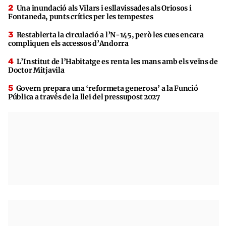
Una inundació als Vilars i esllavissades als Oriosos i
Fontaneda, punts crítics per les tempestes
Restablerta la circulació a l’N-145, però les cues encara
compliquen els accessos d’Andorra
L’Institut de l’Habitatge es renta les mans amb els veïns de
Doctor Mitjavila
Govern prepara una ‘reformeta generosa’ a la Funció
Pública a través de la llei del pressupost 2027