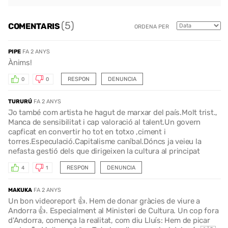
(5)
COMENTARIS
ORDENA PER
PIPE
FA 2 ANYS
Ànims!
RESPON
DENUNCIA
0
0
TURURÚ
FA 2 ANYS
Jo també com artista he hagut de marxar del país.Molt trist.,
Manca de sensibilitat i cap valoració al talent.Un govern
capficat en convertir ho tot en totxo ,ciment i
torres.Especulació.Capitalisme caníbal.Dóncs ja veieu la
nefasta gestió dels que dirigeixen la cultura al principat
RESPON
DENUNCIA
4
1
MAKUKA
FA 2 ANYS
Un bon videoreport 👍. Hem de donar gràcies de viure a
Andorra 👍. Especialment al Ministeri de Cultura. Un cop fora
d'Andorra, comença la realitat, com diu Lluís: Hem de picar