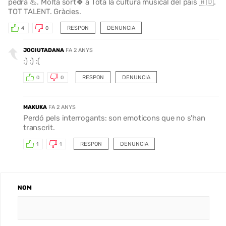
pedra 💪. Molta sort🍀 a Tota la cultura musical del país 🇦🇩.
TOT TALENT. Gràcies.
RESPON
DENUNCIA
4
0
JOCIUTADANA
FA 2 ANYS
:) ;) :(
RESPON
DENUNCIA
0
0
MAKUKA
FA 2 ANYS
Perdó pels interrogants: son emoticons que no s'han
transcrit.
RESPON
DENUNCIA
1
1
NOM