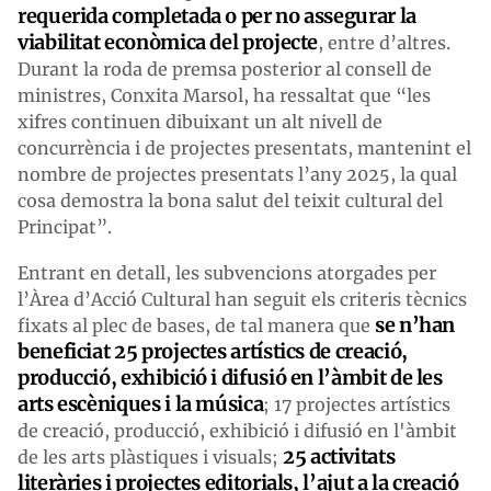
requerida completada o per no assegurar la
viabilitat econòmica del projecte
, entre d’altres.
Durant la roda de premsa posterior al consell de
ministres, Conxita Marsol, ha ressaltat que “les
xifres continuen dibuixant un alt nivell de
concurrència i de projectes presentats, mantenint el
nombre de projectes presentats l’any 2025, la qual
cosa demostra la bona salut del teixit cultural del
Principat”.
Entrant en detall, les subvencions atorgades per
l’Àrea d’Acció Cultural han seguit els criteris tècnics
se n’han
fixats al plec de bases, de tal manera que
beneficiat 25 projectes artístics de creació,
producció, exhibició i difusió en l’àmbit de les
arts escèniques i la música
; 17 projectes artístics
de creació, producció, exhibició i difusió en l'àmbit
25 activitats
de les arts plàstiques i visuals;
literàries i projectes editorials, l’ajut a la creació