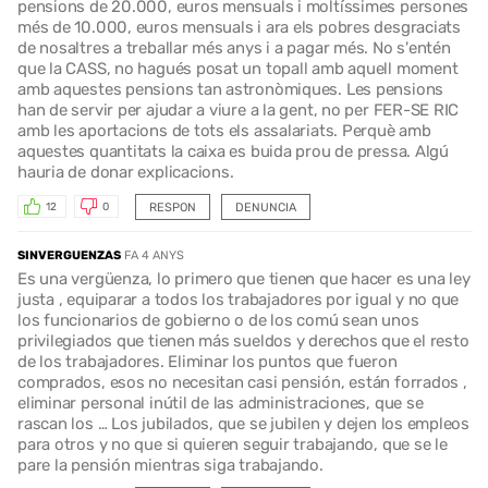
pensions de 20.000, euros mensuals i moltíssimes persones
més de 10.000, euros mensuals i ara els pobres desgraciats
de nosaltres a treballar més anys i a pagar més. No s'entén
que la CASS, no hagués posat un topall amb aquell moment
amb aquestes pensions tan astronòmiques. Les pensions
han de servir per ajudar a viure a la gent, no per FER-SE RIC
amb les aportacions de tots els assalariats. Perquè amb
aquestes quantitats la caixa es buida prou de pressa. Algú
hauria de donar explicacions.
RESPON
DENUNCIA
12
0
SINVERGUENZAS
FA 4 ANYS
Es una vergüenza, lo primero que tienen que hacer es una ley
justa , equiparar a todos los trabajadores por igual y no que
los funcionarios de gobierno o de los comú sean unos
privilegiados que tienen más sueldos y derechos que el resto
de los trabajadores. Eliminar los puntos que fueron
comprados, esos no necesitan casi pensión, están forrados ,
eliminar personal inútil de las administraciones, que se
rascan los … Los jubilados, que se jubilen y dejen los empleos
para otros y no que si quieren seguir trabajando, que se le
pare la pensión mientras siga trabajando.