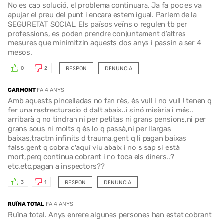
No es cap solució, el problema continuara. Ja fa poc es va
apujar el preu del punt i encara estem igual. Parlem de la
SEGURETAT SOCIAL. Els països veïns o regulen tb per
professions, es poden prendre conjuntament d’altres
mesures que minimitzin aquests dos anys i passin a ser 4
mesos.
RESPON
DENUNCIA
0
2
CARMONT
FA 4 ANYS
Amb aquests pincelladas no fan rès, és vull i no vull ! tenen q
fer una restrecturacio d dalt abaix..i sinó misèria i més..
arribarà q no tindran ni per petitas ni grans pensions,ni per
grans sous ni molts q és lo q passà,ni per llargas
baixas,tractm infinits d trauma,gent q li pagan baixas
falss,gent q cobra d'aquí viu abaix i no s sap si està
mort,perq continua cobrant i no toca els diners..?
etc.etc,pagan a inspectors??
RESPON
DENUNCIA
3
1
RUÏNA TOTAL
FA 4 ANYS
Ruïna total. Anys enrere algunes persones han estat cobrant