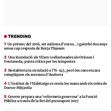
TRENDING
Un préstec del 2016, set milions d’euros… i gairebé dos anys
sense cap resposta de Borja Thyssen
Una inundació als Vilars i esllavissades als Oriosos i
Fontaneda, punts crítics per les tempestes
Restablerta la circulació a l’N-145, però les cues encara
compliquen els accessos d’Andorra
L’Institut de l’Habitatge es renta les mans amb els veïns de
Doctor Mitjavila
Govern prepara una ‘reformeta generosa’ a la Funció
Pública a través de la llei del pressupost 2027