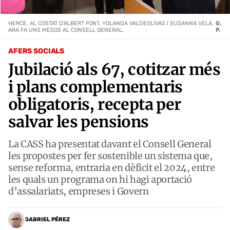
HERCE, AL COSTAT D'ALBERT FONT, YOLANDA VALDEOLIVAS I SUSANNA VELA,
G.
ARA FA UNS MESOS AL CONSELL GENERAL.
P.
AFERS SOCIALS
Jubilació als 67, cotitzar més
i plans complementaris
obligatoris, recepta per
salvar les pensions
La CASS ha presentat davant el Consell General
les propostes per fer sostenible un sistema que,
sense reforma, entraria en dèficit el 2024, entre
les quals un programa on hi hagi aportació
d’assalariats, empreses i Govern
GABRIEL PÉREZ