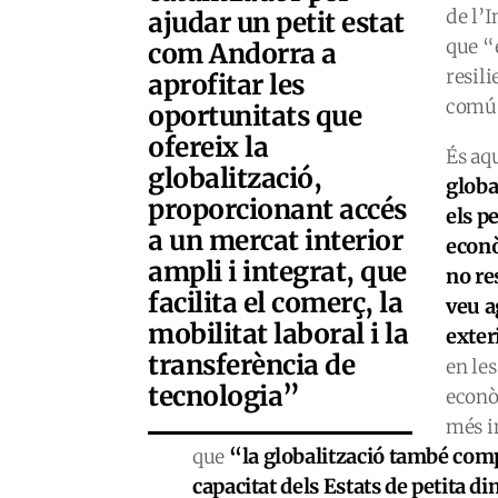
de l’I
ajudar un petit estat
que “
com Andorra a
resil
aprofitar les
comú 
oportunitats que
ofereix la
És aq
globalització,
globa
proporcionant accés
els p
a un mercat interior
econò
ampli i integrat, que
no re
facilita el comerç, la
veu a
mobilitat laboral i la
exter
transferència de
en le
tecnologia”
econò
més i
“la globalització també comp
que
capacitat dels Estats de petita d