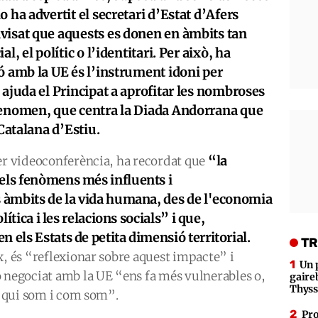
 ha advertit el secretari d’Estat d’Afers
visat que aquests es donen en àmbits tan
l, el polític o l’identitari. Per això, ha
ó amb la UE és l’instrument idoni per
 ajuda el Principat a aprofitar les nombroses
fenomen, que centra la Diada Andorrana que
 Catalana d’Estiu.
“la
per videoconferència, ha recordat que
dels fenòmens més influents i
s àmbits de la vida humana, des de l'economia
lítica i les relacions socials” i que,
 els Estats de petita dimensió territorial.
TR
x, és “reflexionar sobre aquest impacte” i
Un 
ó negociat amb la UE “ens fa més vulnerables o,
gaire
Thys
nt qui som i com som”.
Pro