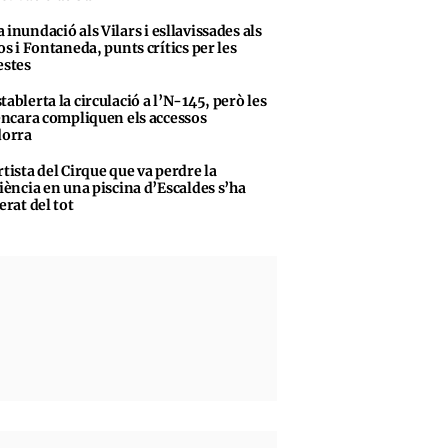
 inundació als Vilars i esllavissades als
s i Fontaneda, punts crítics per les
stes
tablerta la circulació a l’N-145, però les
encara compliquen els accessos
dorra
rtista del Cirque que va perdre la
iència en una piscina d’Escaldes s’ha
erat del tot