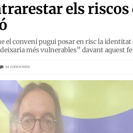
trarestar els riscos 
ió
ue el conveni pugui posar en risc la identita
s deixaria més vulnerables” davant aquest 
44
COMENTARIS