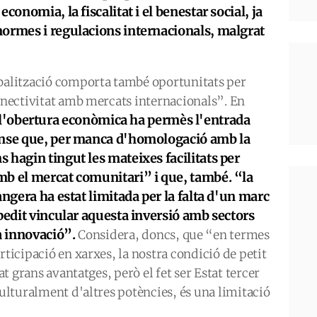
conomia, la fiscalitat i el benestar social, ja
normes i regulacions internacionals, malgrat
obalització comporta també oportunitats per
onnectivitat amb mercats internacionals”. En
l'obertura econòmica ha permès l'entrada
ense que, per manca d'homologació amb la
 hagin tingut les mateixes facilitats per
mb el mercat comunitari” i que, també. “la
angera ha estat limitada per la falta d'un marc
mpedit vincular aquesta inversió amb sectors
la innovació”.
Considera, doncs, que “en termes
rticipació en xarxes, la nostra condició de petit
tat grans avantatges, però el fet ser Estat tercer
culturalment d'altres potències, és una limitació