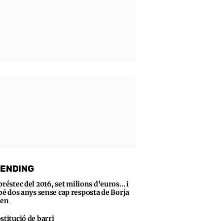
ENDING
préstec del 2016, set milions d’euros… i
bé dos anys sense cap resposta de Borja
sen
stitució de barri