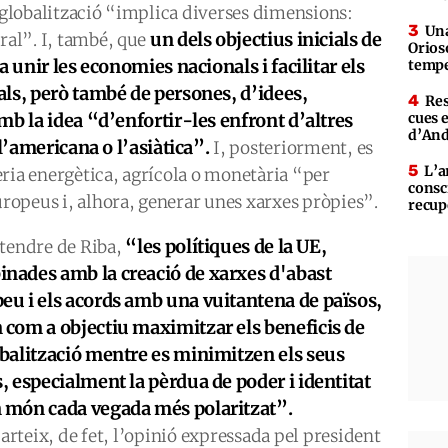
a globalització “implica diverses dimensions:
Una
un dels objectius inicials de
ural”. I, també, que
Orioso
a unir les economies nacionals i facilitar els
tempe
ls, però també de persones, d’idees,
Res
mb la idea “d’enfortir-les enfront d’altres
cues 
d’An
l’americana o l’asiàtica”.
I, posteriorment, es
L’a
ria energètica, agrícola o monetària “per
consc
europeus i, alhora, generar unes xarxes pròpies”.
recup
“les polítiques de la UE,
ntendre de Riba,
nades amb la creació de xarxes d'abast
eu i els acords amb una vuitantena de països,
 com a objectiu maximitzar els beneficis de
obalització mentre es minimitzen els seus
s, especialment la pèrdua de poder i identitat
 món cada vegada més polaritzat”.
rteix, de fet, l’opinió expressada pel president