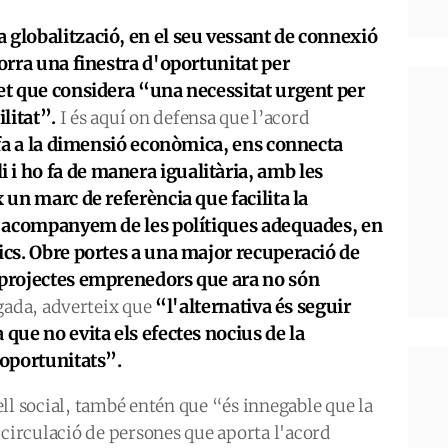
a globalització, en el seu vessant de connexió
dorra una finestra d'oportunitat per
fet que considera “una necessitat urgent per
ilitat”.
I és aquí on defensa que l’acord
fa a la dimensió econòmica, ens connecta
i ho fa de manera igualitària, amb les
x un marc de referència que facilita la
 l'acompanyem de les polítiques adequades, en
gics. Obre portes a una major recuperació de
r projectes emprenedors que ara no són
“l'alternativa és seguir
egada, adverteix que
 que no evita els efectes nocius de la
 oportunitats”.
ell social, també entén que “és innegable que la
e circulació de persones que aporta l'acord