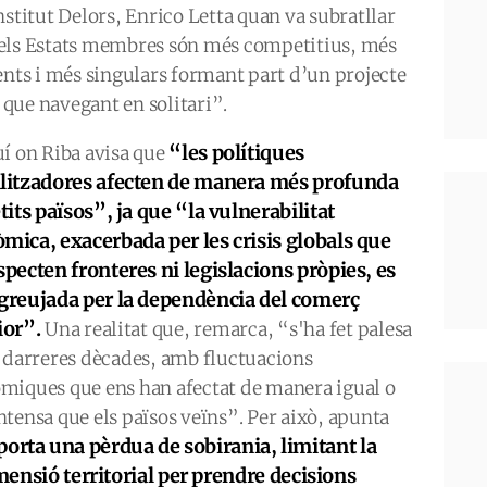
nstitut Delors, Enrico Letta quan va subratllar
els Estats membres són més competitius, més
ients i més singulars formant part d’un projecte
que navegant en solitari”.
“les polítiques
uí on Riba avisa que
litzadores afecten de manera més profunda
etits països”, ja que “la vulnerabilitat
mica, exacerbada per les crisis globals que
specten fronteres ni legislacions pròpies, es
greujada per la dependència del comerç
ior”.
Una realitat que, remarca, “s'ha fet palesa
s darreres dècades, amb fluctuacions
miques que ens han afectat de manera igual o
ntensa que els països veïns”. Per això, apunta
orta una pèrdua de sobirania, limitant la
imensió territorial per prendre decisions