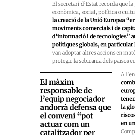
El secretari d’Estat recorda que l
econòmica, social, política o cult
la creació de la Unió Europea “er
moviments comercials i de capita
d’informació i de tecnologies” a
polítiques globals, en particular 
van adoptar altres accions en matè
protegir la sobirania dels països 
A l’e
El màxim
combi
responsable de
europ
l’equip negociador
tenen
andorrà defensa que
la gl
el conveni “pot
risco
actuar com un
en un
catalitzador per
Compa