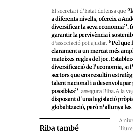
“l
El secretari d’Estat defensa que
a diferents nivells, ofereix a An
diversificar la seva economia”, 
garantir la pervivència i sostenib
“Pel que 
d’associació pot ajudar.
clarament a un mercat més ampli 
mateixes regles del joc. Establei
diversificació de l'economia, si
sectors que ens resultin estratè
talent nacional i a desenvolupa
possibles”
, assegura Riba. A la v
disposant d'una legislació pròpia
globalització, però n'allunya les
A niv
Riba també
lliur