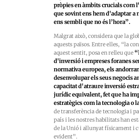
pròpies en àmbits crucials com l'e
que sovint ens hem d'adaptar a 
ens sembli que no és l’hora”.
Malgrat això, considera que la gl
aquests països. Entre elles, “la c
“
aquest sentit, posa en relleu que
d'inversió i empreses foranes s
normativa europea, els andorrans
desenvolupar els seus negocis a
capacitat d'atraure inversió estr
jurídic equivalent, fet que ha i
estratègics com la tecnologia o 
de transferència de tecnologia i pa
país i les nostres habilitats han es
de la Unió i allunyat físicament i 
evident”.