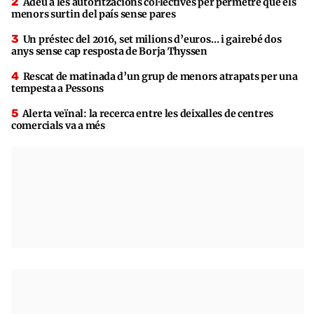
Adeu a les autoritzacions col·lectives per permetre que els
menors surtin del país sense pares
Un préstec del 2016, set milions d’euros… i gairebé dos
anys sense cap resposta de Borja Thyssen
Rescat de matinada d’un grup de menors atrapats per una
tempesta a Pessons
Alerta veïnal: la recerca entre les deixalles de centres
comercials va a més