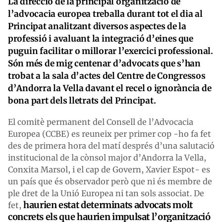
La direcció de la principal organització de
l’advocacia europea treballa durant tot el dia al
Principat analitzant diversos aspectes de la
professió i avaluant la integració d’eines que
puguin facilitar o millorar l’exercici professional.
Són més de mig centenar d’advocats que s’han
trobat a la sala d’actes del Centre de Congressos
d’Andorra la Vella davant el recel o ignorància de
bona part dels lletrats del Principat.
El comitè permanent del Consell de l’Advocacia
Europea (CCBE) es reuneix per primer cop -ho fa fet
des de primera hora del matí després d’una salutació
institucional de la cònsol major d’Andorra la Vella,
Conxita Marsol, i el cap de Govern, Xavier Espot- es
un país que és observador però que ni és membre de
ple dret de la Unió Europea ni tan sols associat. De
haurien estat determinats advocats molt
fet,
concrets els que haurien impulsat l’organització