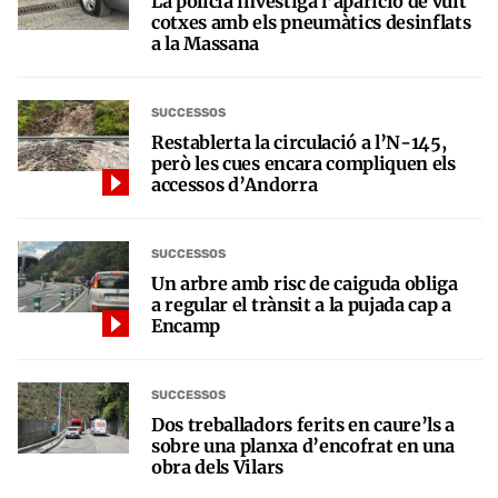
La policia investiga l’aparició de vuit
cotxes amb els pneumàtics desinflats
a la Massana
SUCCESSOS
Restablerta la circulació a l’N-145,
però les cues encara compliquen els
accessos d’Andorra
SUCCESSOS
Un arbre amb risc de caiguda obliga
a regular el trànsit a la pujada cap a
Encamp
SUCCESSOS
Dos treballadors ferits en caure’ls a
sobre una planxa d’encofrat en una
obra dels Vilars