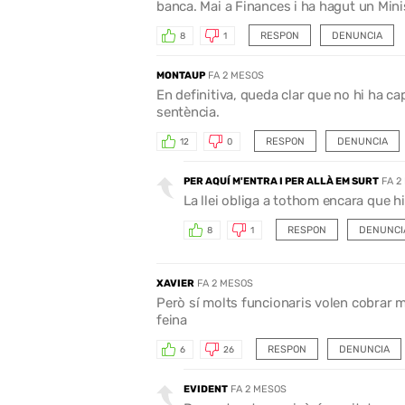
banca. Mai a Finances i ha hagut un Minis
RESPON
DENUNCIA
8
1
MONTAUP
FA 2 MESOS
En definitiva, queda clar que no hi ha c
sentència.
RESPON
DENUNCIA
12
0
PER AQUÍ M'ENTRA I PER ALLÀ EM SURT
FA 2
La llei obliga a tothom encara que hi
RESPON
DENUNCI
8
1
XAVIER
FA 2 MESOS
Però sí molts funcionaris volen cobrar mé
feina
RESPON
DENUNCIA
6
26
EVIDENT
FA 2 MESOS