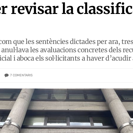
r revisar la classific
m que les sentències dictades per ara, tres,
e anul·lava les avaluacions concretes dels re
icial i aboca els sol·licitants a haver d’acudir 
7
COMENTARIS