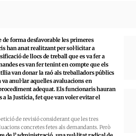
 de forma desfavorable les primeres
s han anat realitzant per sol·licitar a
ificació de llocs de treball que es va fer a
emandes es van fer tenint en compte que els
tllia van donar la raó als treballadors públics
a va anul·lar aquelles avaluacions en
l procediment adequat. Els funcionaris hauran
 a la Justícia, fet que van voler evitar el
etició de revisió considerant que les tres
valuacions concretes fetes als demandants. Però
dre de l’administració, una nul·litat radical de