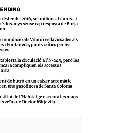
ENDING
préstec del 2016, set milions d’euros… i
bé dos anys sense cap resposta de Borja
sen
 inundació als Vilars i esllavissades als
s i Fontaneda, punts crítics per les
stes
tablerta la circulació a l’N-145, però les
encara compliquen els accessos
dorra
ent de butró en un caixer automàtic
t en una gasolinera de Santa Coloma
nstitut de l’Habitatge es renta les mans
ls veïns de Doctor Mitjavila