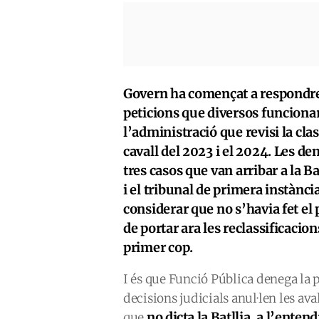
Govern ha començat a respondre
peticions que diversos funcionari
l’administració que revisi la class
cavall del 2023 i el 2024. Les d
tres casos que van arribar a la Ba
i el tribunal de primera instànci
considerar que no s’havia fet e
de portar ara les reclassificacions
primer cop.
I és que Funció Pública denega la p
decisions judicials anul·len les a
no dicta la Batllia, a l’enten
que