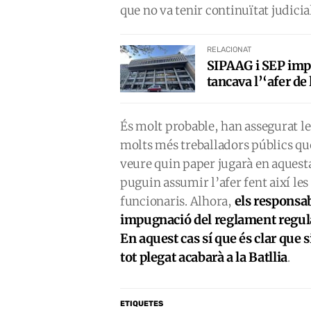
que no va tenir continuïtat judici
RELACIONAT
SIPAAG i SEP imp
tancava l’‘afer de 
És molt probable, han assegurat les 
molts més treballadors públics que 
veure quin paper jugarà en aquesta 
puguin assumir l’afer fent així le
els responsab
funcionaris. Alhora,
impugnació del reglament regulado
En aquest cas sí que és clar que 
tot plegat acabarà a la Batllia
.
ETIQUETES