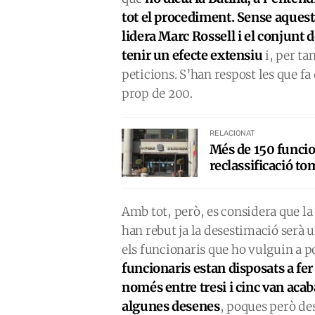
tot el procediment. Sense aquesta
lidera Marc Rossell i el conjunt d
tenir un efecte extensiu
i, per ta
peticions. S’han respost les que fa
prop de 200.
RELACIONAT
Més de 150 funcion
reclassificació to
Amb tot, però, es considera que la
han rebut ja la desestimació serà 
els funcionaris que ho vulguin a por
funcionaris estan disposats a fer
només entre tresi i cinc van acab
algunes desenes
, poques però des