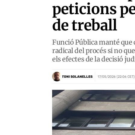
peticions pe
de treball
Funció Pública manté que co
radical del procés si no qu
els efectes de la decisió jud
TONI SOLANELLES
17/05/2026 (22:06 CET)