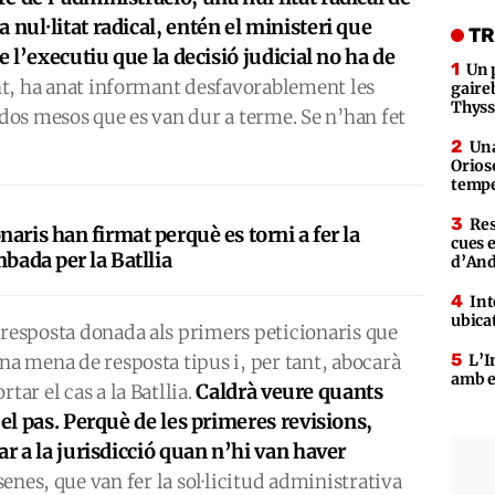
 nul·litat radical, entén el ministeri que
TR
e l’executiu que la decisió judicial no ha de
Un 
nt, ha anat informant desfavorablement les
gaire
Thys
 dos mesos que es van dur a terme. Se n’han fet
Una
Orioso
tempe
Res
aris han firmat perquè es torni a fer la
cues 
mbada per la Batllia
d’An
Int
ubica
 resposta donada als primers peticionaris que
una mena de resposta tipus i, per tant, abocarà
L’I
amb e
Caldrà veure quants
tar el cas a la Batllia.
 el pas. Perquè de les primeres revisions,
ar a la jurisdicció quan n’hi van haver
enes, que van fer la sol·licitud administrativa