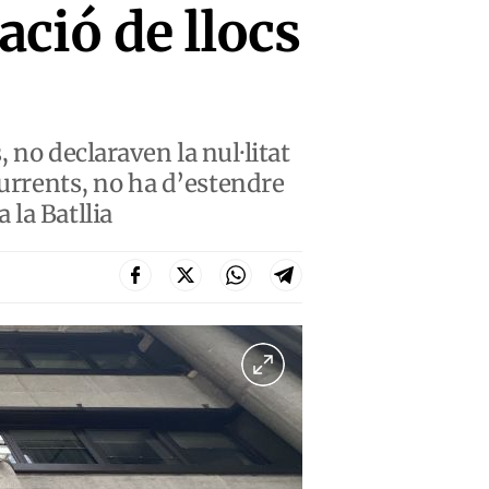
ació de llocs
 no declaraven la nul·litat
currents, no ha d’estendre
a la Batllia