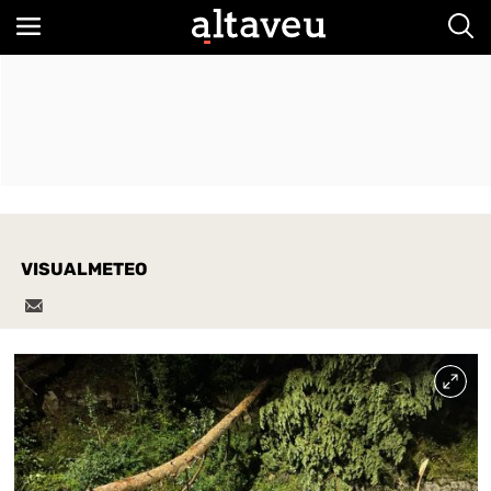
Bus
VISUALMETEO