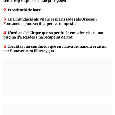
sense cap resposta de Borja Thyssen
Prostitució de barri
Una inundació als Vilars i esllavissades als Oriosos i
Fontaneda, punts crítics per les tempestes
L’artista del Cirque que va perdre la consciència en una
piscina d’Escaldes s’ha recuperat del tot
Localitzat un conductor que circulava de manera erràtica
per Bonaventura Riberaygua