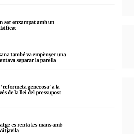
en ser enxampat amb un
lsificat
assana també va empènyer una
tentava separar la parella
‘reformeta generosa’ a la
és de la llei del pressupost
tatge es renta les mans amb
Mitjavila