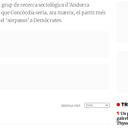
l grup de recerca sociològica d’Andorra
que Concòrdia seria, ara mateix, el partit més
t el ‘sorpasso’ a Demòcrates.
TR
ORDENA PER
Un 
gaire
Thys