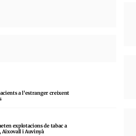
acients a l’estranger creixent
s
eten explotacions de tabac a
 Aixovall i Auvinyà