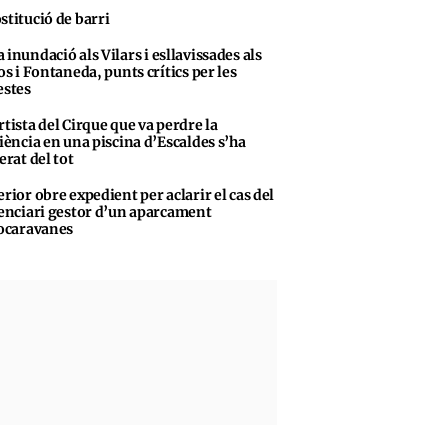
stitució de barri
 inundació als Vilars i esllavissades als
s i Fontaneda, punts crítics per les
stes
rtista del Cirque que va perdre la
iència en una piscina d’Escaldes s’ha
erat del tot
erior obre expedient per aclarir el cas del
enciari gestor d’un aparcament
ocaravanes