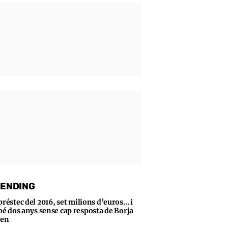
ENDING
préstec del 2016, set milions d’euros… i
bé dos anys sense cap resposta de Borja
sen