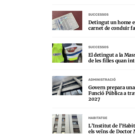
SUCCESSOS
Detingut un home 
carnet de conduir fa
SUCCESSOS
El detingut a la M
de les filles quan in
ADMINISTRACIÓ
Govern prepara una 
Funció Pública a trav
2027
HABITATGE
L’Institut de l’Habi
els veïns de Doctor 