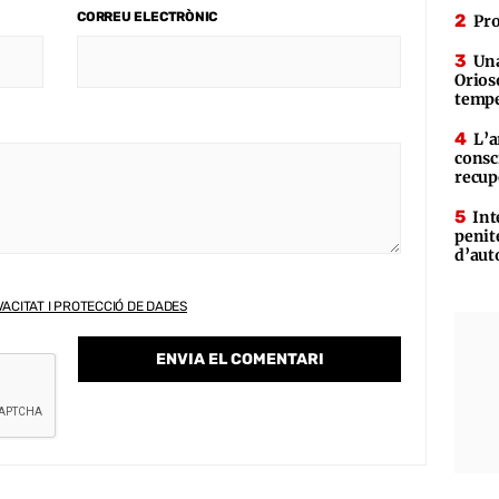
CORREU ELECTRÒNIC
Pro
Una
Orioso
tempe
L’a
consc
recup
Int
penit
d’aut
VACITAT I PROTECCIÓ DE DADES