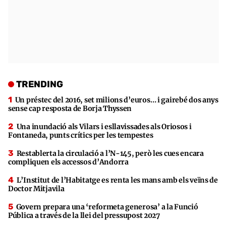
TRENDING
Un préstec del 2016, set milions d’euros… i gairebé dos anys
sense cap resposta de Borja Thyssen
Una inundació als Vilars i esllavissades als Oriosos i
Fontaneda, punts crítics per les tempestes
Restablerta la circulació a l’N-145, però les cues encara
compliquen els accessos d’Andorra
L’Institut de l’Habitatge es renta les mans amb els veïns de
Doctor Mitjavila
Govern prepara una ‘reformeta generosa’ a la Funció
Pública a través de la llei del pressupost 2027