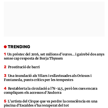
TRENDING
Un préstec del 2016, set milions d’euros… i gairebé dos anys
sense cap resposta de Borja Thyssen
Prostitució de barri
Una inundació als Vilars i esllavissades als Oriosos i
Fontaneda, punts crítics per les tempestes
Restablerta la circulació a l’N-145, però les cues encara
compliquen els accessos d’Andorra
L’artista del Cirque que va perdre la consciència en una
piscina d’Escaldes s’ha recuperat del tot