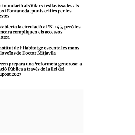
 inundació als Vilars i esllavissades als
s i Fontaneda, punts crítics per les
stes
tablerta la circulació a l’N-145, però les
encara compliquen els accessos
dorra
nstitut de l’Habitatge es renta les mans
ls veïns de Doctor Mitjavila
ern prepara una ‘reformeta generosa’ a
ció Pública a través de la llei del
upost 2027