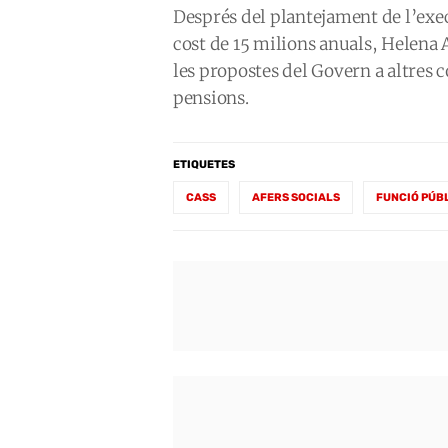
Després del plantejament de l’exec
cost de 15 milions anuals, Helena A
les propostes del Govern a altres c
pensions.
ETIQUETES
CASS
AFERS SOCIALS
FUNCIÓ PÚB