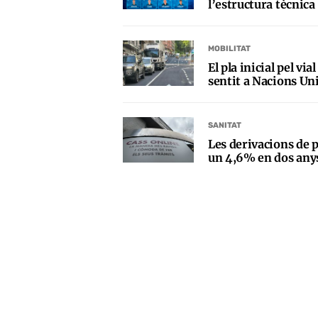
l’estructura tècnica
MOBILITAT
El pla inicial pel vi
sentit a Nacions Uni
SANITAT
Les derivacions de p
un 4,6% en dos any