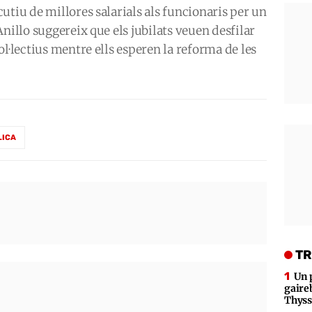
utiu de millores salarials als funcionaris per un
nillo suggereix que els jubilats veuen desfilar
ol·lectius mentre ells esperen la reforma de les
LICA
TR
Un 
gaire
Thys