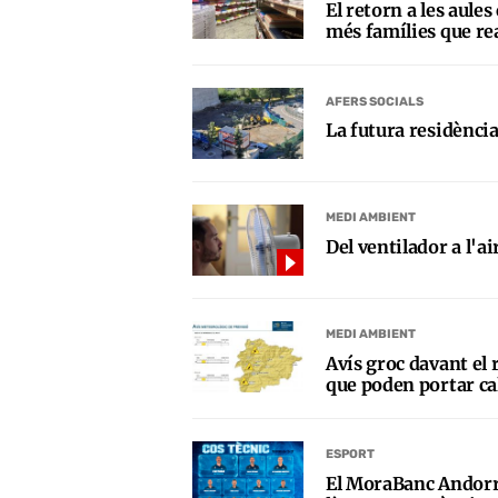
El retorn a les aules
més famílies que re
AFERS SOCIALS
La futura residènci
MEDI AMBIENT
Del ventilador a l'a
MEDI AMBIENT
Avís groc davant el 
que poden portar c
ESPORT
El MoraBanc Andorra