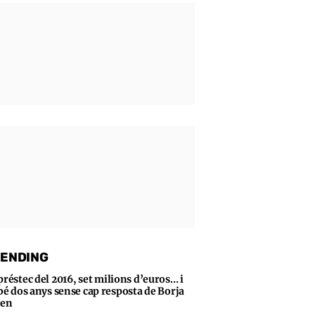
ENDING
préstec del 2016, set milions d’euros… i
bé dos anys sense cap resposta de Borja
sen