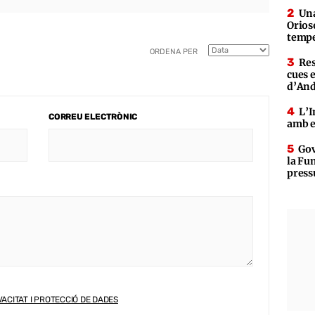
Una
Orioso
tempe
ORDENA PER
Res
cues 
d’An
L’I
CORREU ELECTRÒNIC
amb e
Gov
la Fun
press
VACITAT I PROTECCIÓ DE DADES