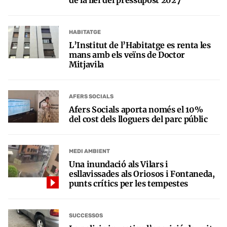
de la llei del pressupost 2027
HABITATGE
L’Institut de l’Habitatge es renta les
mans amb els veïns de Doctor
Mitjavila
AFERS SOCIALS
Afers Socials aporta només el 10%
del cost dels lloguers del parc públic
MEDI AMBIENT
Una inundació als Vilars i
esllavissades als Oriosos i Fontaneda,
punts crítics per les tempestes
SUCCESSOS