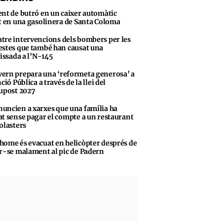
ent de butró en un caixer automàtic
t en una gasolinera de Santa Coloma
tre intervencions dels bombers per les
stes que també han causat una
vissada a l’N-145
ern prepara una ‘reformeta generosa’ a
ció Pública a través de la llei del
upost 2027
uncien a xarxes que una família ha
t sense pagar el compte a un restaurant
olasters
home és evacuat en helicòpter després de
r-se malament al pic de Padern