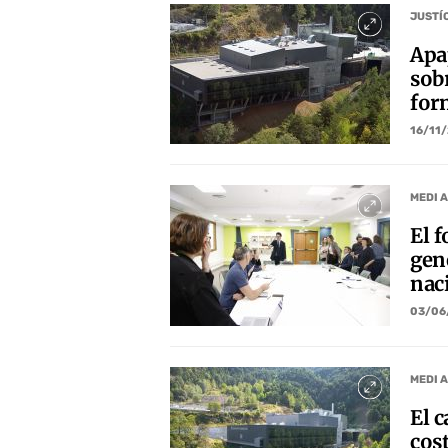
JUSTÍ
Apa
sobr
for
16/11
MEDI 
El 
gen
nac
03/06
MEDI 
El c
cost