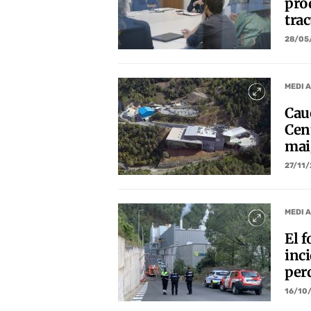
pro
tra
28/05
MEDI 
Cau
Cen
mai
27/11
MEDI 
El f
inci
per
16/10