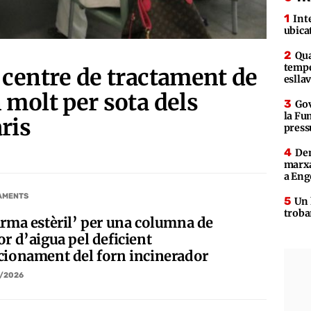
Int
ubica
Qua
tempe
 centre de tractament de
eslla
 molt per sota dels
Gov
la Fun
ris
press
Den
marxa
a Eng
AMENTS
Un 
troba
arma estèril’ per una columna de
r d’aigua pel deficient
cionament del forn incinerador
/2026