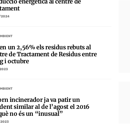
ducció energètica al centre de
ctament
/2024
AMBIENT
en un 2,56% els residus rebuts al
tre de Tractament de Residus entre
g i octubre
/2023
AMBIENT
orn incinerador ja va patir un
dent similar al de l’agost el 2016
què no és un “inusual”
/2023