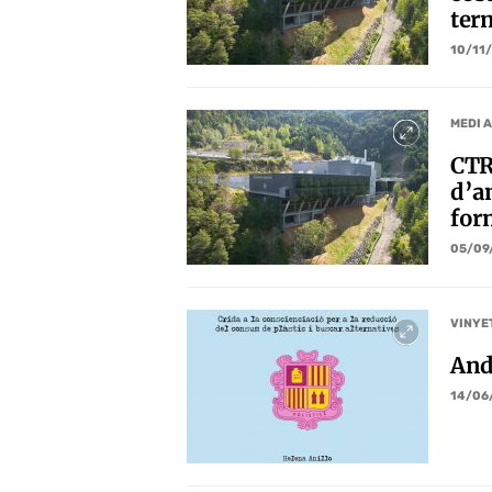
ter
10/11
MEDI 
CTR
d’an
for
05/09
VINYE
And
14/06