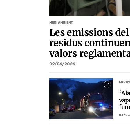
MEDI AMBIENT
Les emissions del
residus continuen
valors reglamenta
09/06/2026
EQUIP
‘Al
vapo
fun
04/03