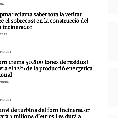
CIA
pma reclama saber tota la veritat
e el sobrecost en la construcció del
n incinerador
/2025
AMBIENT
forn crema 50.800 tones de residus i
era el 12% de la producció energètica
ional
/2025
AMBIENT
anvi de turbina del forn incinerador
arà 7 milions d’euros i es durà a