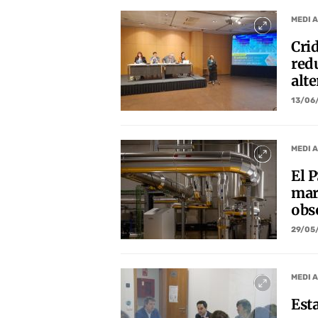
MEDI 
Crid
red
alte
13/06
MEDI 
El P
mar
obs
29/05
MEDI 
Esta