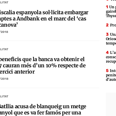
LITAT
Un 
iscalia espanyola sol·licita embargar
gaire
Thys
ptes a Andbank en el marc del ‘cas
canova’
Pro
/2018
Una
Orios
tempe
LITAT
L’a
consc
beneficis que la banca va obtenir el
recup
7 cauran més d’un 10% respecte de
Int
ercici anterior
penit
d’aut
/2018
LITAT
Batllia acusa de blanqueig un metge
anyol que es va fer famós per una