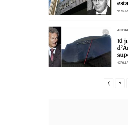
est
11/03
ACTUA
El j
d’A
sup
17/02
1