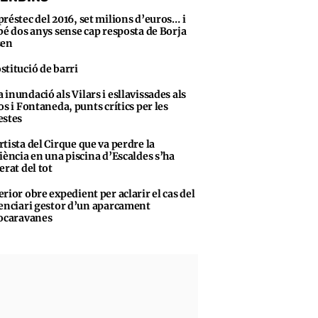
préstec del 2016, set milions d’euros… i
bé dos anys sense cap resposta de Borja
sen
stitució de barri
 inundació als Vilars i esllavissades als
os i Fontaneda, punts crítics per les
stes
rtista del Cirque que va perdre la
iència en una piscina d’Escaldes s’ha
erat del tot
erior obre expedient per aclarir el cas del
enciari gestor d’un aparcament
ocaravanes