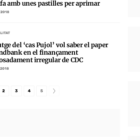
afa amb unes pastilles per aprimar
/2018
LITAT
utge del ‘cas Pujol’ vol saber el paper
ndbank en el finançament
osadament irregular de CDC
/2018
2
3
4
5