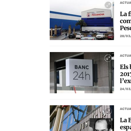
ACTUA
La f
com
Pes
28/03
ACTUA
Els 
201
l’ex
24/03
ACTUA
La 
esp