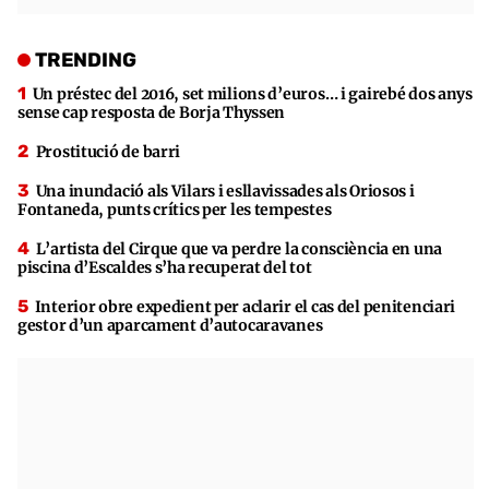
TRENDING
Un préstec del 2016, set milions d’euros… i gairebé dos anys
sense cap resposta de Borja Thyssen
Prostitució de barri
Una inundació als Vilars i esllavissades als Oriosos i
Fontaneda, punts crítics per les tempestes
L’artista del Cirque que va perdre la consciència en una
piscina d’Escaldes s’ha recuperat del tot
Interior obre expedient per aclarir el cas del penitenciari
gestor d’un aparcament d’autocaravanes