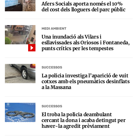
Afers Socials aporta només el 10%
del cost dels lloguers del parc públic
MEDI AMBIENT
Una inundació als Vilars i
esllavissades als Oriosos i Fontaneda,
punts crítics per les tempestes
SUCCESSOS
La policia investiga l’aparició de vuit
cotxes amb els pneumàtics desinflats
a la Massana
SUCCESSOS
El troba la policia deambulant
cercant la dona i acaba detingut per
haver-la agredit prèviament