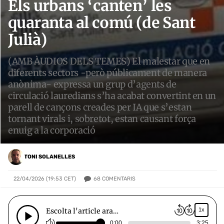
Els urbans ‘canten’ les
quaranta al comú (de Sant
Julià)
(AMB ÀUDIOS DELS TEMES) El malestar que en
diferents sectors -però públicament de manera
anònima- expressa un grup d’agents de
circulació lauredians s’ha acabat convertint en un
parell de cançons creades per IA que s’estan
tornant virals i, sobretot, estan causant força
enuig a la corporació
TONI SOLANELLES
68
COMENTARIS
22/04/2026 (19:53 CET)
Escolta l'article ara…
1x
0:00
3:25