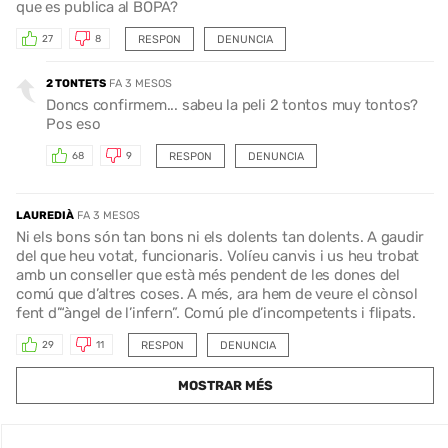
que es publica al BOPA?
RESPON
DENUNCIA
27
8
2 TONTETS
FA 3 MESOS
Doncs confirmem... sabeu la peli 2 tontos muy tontos?
Pos eso
RESPON
DENUNCIA
68
9
LAUREDIÀ
FA 3 MESOS
Ni els bons són tan bons ni els dolents tan dolents. A gaudir
del que heu votat, funcionaris. Volíeu canvis i us heu trobat
amb un conseller que està més pendent de les dones del
comú que d’altres coses. A més, ara hem de veure el cònsol
fent d’“àngel de l’infern”. Comú ple d’incompetents i flipats.
RESPON
DENUNCIA
29
11
MOSTRAR MÉS