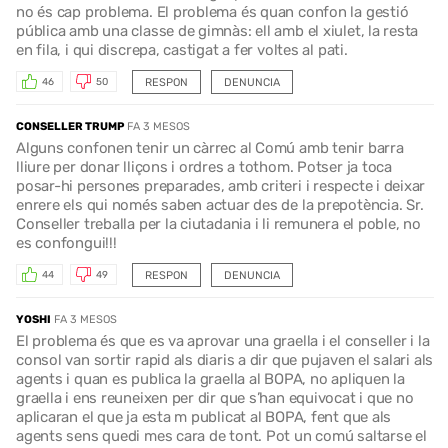
no és cap problema. El problema és quan confon la gestió
pública amb una classe de gimnàs: ell amb el xiulet, la resta
en fila, i qui discrepa, castigat a fer voltes al pati.
RESPON
DENUNCIA
46
50
CONSELLER TRUMP
FA 3 MESOS
Alguns confonen tenir un càrrec al Comú amb tenir barra
lliure per donar lliçons i ordres a tothom. Potser ja toca
posar-hi persones preparades, amb criteri i respecte i deixar
enrere els qui només saben actuar des de la prepotència. Sr.
Conseller treballa per la ciutadania i li remunera el poble, no
es confongui!!!
RESPON
DENUNCIA
44
49
YOSHI
FA 3 MESOS
El problema és que es va aprovar una graella i el conseller i la
consol van sortir rapid als diaris a dir que pujaven el salari als
agents i quan es publica la graella al BOPA, no apliquen la
graella i ens reuneixen per dir que s’han equivocat i que no
aplicaran el que ja esta m publicat al BOPA, fent que als
agents sens quedi mes cara de tont. Pot un comú saltarse el