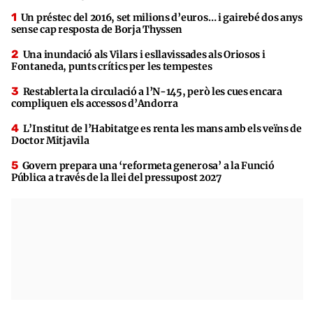
Un préstec del 2016, set milions d’euros… i gairebé dos anys
sense cap resposta de Borja Thyssen
Una inundació als Vilars i esllavissades als Oriosos i
Fontaneda, punts crítics per les tempestes
Restablerta la circulació a l’N-145, però les cues encara
compliquen els accessos d’Andorra
L’Institut de l’Habitatge es renta les mans amb els veïns de
Doctor Mitjavila
Govern prepara una ‘reformeta generosa’ a la Funció
Pública a través de la llei del pressupost 2027