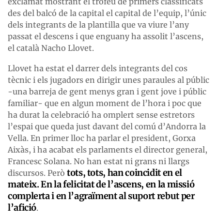
exclamat mostrant el trofeu de primers classificats
des del balcó de la capital el capital de l’equip, l’únic
dels integrants de la plantilla que va viure l’any
passat el descens i que enguany ha assolit l’ascens,
el català Nacho Llovet.
Llovet ha estat el darrer dels integrants del cos
tècnic i els jugadors en dirigir unes paraules al públic
-una barreja de gent menys gran i gent jove i públic
familiar- que en algun moment de l’hora i poc que
ha durat la celebració ha omplert sense estretors
l’espai que queda just davant del comú d’Andorra la
Vella. En primer lloc ha parlar el president, Gorxa
Aixàs, i ha acabat els parlaments el director general,
Francesc Solana. No han estat ni grans ni llargs
tots, tots, han coincidit en el
discursos. Però
mateix. En la felicitat de l’ascens, en la missió
complerta i en l’agraïment al suport rebut per
l’afició
.