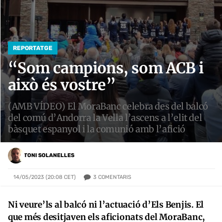
REPORTATGE
“Som campions, som ACB i
això és vostre”
(AMB VÍDEO) El MoraBanc celebra des del balcó
del comú d’Andorra la Vella l’ascens a l’elit del
bàsquet espanyol i la comunió amb l’afició
TONI SOLANELLES
3
COMENTARIS
14/05/2023 (20:08 CET)
Ni veure’ls al balcó ni l’actuació d’Els Benjis. El
que més desitjaven els aficionats del MoraBanc,