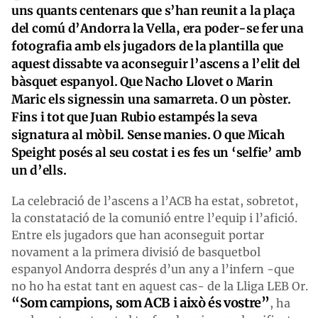
uns quants centenars que s’han reunit a la plaça
del comú d’Andorra la Vella, era poder-se fer una
fotografia amb els jugadors de la plantilla que
aquest dissabte va aconseguir l’ascens a l’elit del
bàsquet espanyol. Que Nacho Llovet o Marin
Maric els signessin una samarreta. O un pòster.
Fins i tot que Juan Rubio estampés la seva
signatura al mòbil. Sense manies. O que Micah
Speight posés al seu costat i es fes un ‘selfie’ amb
un d’ells.
La celebració de l’ascens a l’ACB ha estat, sobretot,
la constatació de la comunió entre l’equip i l’afició.
Entre els jugadors que han aconseguit portar
novament a la primera divisió de basquetbol
espanyol Andorra després d’un any a l’infern -que
no ho ha estat tant en aquest cas- de la Lliga LEB Or.
“Som campions, som ACB i això és vostre”
, ha