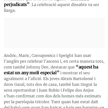
perjudicats”
. La celebració aquest dissabte va ser
llarga.
Andric, Maric, Czerapowicz i Speight han usat
l’anglès per celebrar l’ascens i, en certa manera tots,
“aquest ha
com també Johnny Dee, destacar que
estat un any molt especial”
i mostrar el seu
agraïment a l’afició. Els joves Alexis Bartolomé i
Aron Garal, tots dos de casa, també han tingut la
seva oportunitat i Juan Rubio i Felipe dos Anjos
s’han confirmat com dos dels homes més estimats
per la parròquia tricolor. Tant quan han estat dalt
del balcó com quan han baixat a baix per barrejar-se