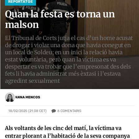
REPORTATGE
Quan la festa es torna un
malson
El Tribunal de Corts jutja el cas d’un home acusat
de drogar i violar una dona que havia conegut en
un local de Soldeu; en un inici la relació havia
estat voluntària, però quan la víctima es va
despertar es va trobar que l’empresonat des dels
fets li havia administrat més èxtasi i l’estava
agredint sexualment
ANNA MENCOS
6
COMENTARIS
18/02/2025 (21:38 CET)
Als voltants de les cinc del matí, la víctima va
entrar plorant a l’habitació de la seva companya