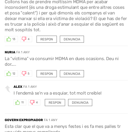
Collons has de prendre moltíssim MDMA per acabar
inconscient (és una droga estimulant que entre altres coses
et posa "calent") i per què dimonis els companys el van
deixar marxar si ella era víctima de violació? El que has de fer
es trucar a la policía i això d'anar a esquiar el dia següent es
molt sospitós tot.
RESPON
DENUNCIA
13
4
NURIA
FA 1 ANY
La “víctima” va consumir MDMA en dues ocasions. Deu ni
dor…..
RESPON
DENUNCIA
12
5
ALEX
FA 1 ANY
I l'endemà se'n va a esquiar, tot molt creible!
RESPON
DENUNCIA
11
4
GOVERN EXPROPIADOR
FA 1 ANY
Esta clar que el que va a menys festes i es fa mes palles tr
una vida menys complicada