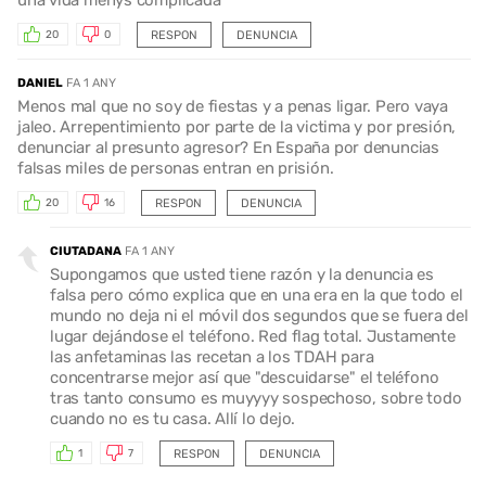
RESPON
DENUNCIA
20
0
DANIEL
FA 1 ANY
Menos mal que no soy de fiestas y a penas ligar. Pero vaya
jaleo. Arrepentimiento por parte de la victima y por presión,
denunciar al presunto agresor? En España por denuncias
falsas miles de personas entran en prisión.
RESPON
DENUNCIA
20
16
CIUTADANA
FA 1 ANY
Supongamos que usted tiene razón y la denuncia es
falsa pero cómo explica que en una era en la que todo el
mundo no deja ni el móvil dos segundos que se fuera del
lugar dejándose el teléfono. Red flag total. Justamente
las anfetaminas las recetan a los TDAH para
concentrarse mejor así que "descuidarse" el teléfono
tras tanto consumo es muyyyy sospechoso, sobre todo
cuando no es tu casa. Allí lo dejo.
RESPON
DENUNCIA
1
7