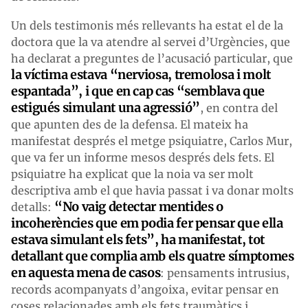
Un dels testimonis més rellevants ha estat el de la
doctora que la va atendre al servei d’Urgències, que
ha declarat a preguntes de l’acusació particular, que
la víctima estava “nerviosa, tremolosa i molt
espantada”, i que en cap cas “semblava que
estigués simulant una agressió”
, en contra del
que apunten des de la defensa. El mateix ha
manifestat després el metge psiquiatre, Carlos Mur,
que va fer un informe mesos després dels fets. El
psiquiatre ha explicat que la noia va ser molt
descriptiva amb el que havia passat i va donar molts
“No vaig detectar mentides o
detalls:
incoherències que em podia fer pensar que ella
estava simulant els fets”, ha manifestat, tot
detallant que complia amb els quatre símptomes
en aquesta mena de casos
: pensaments intrusius,
records acompanyats d’angoixa, evitar pensar en
coses relacionades amb els fets traumàtics i