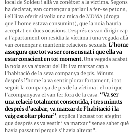
local de Soldeu i allà va conèixer a la víctima. Segons
ha declarat, van començar a parlar i a fer-se petons,
i ell li va oferir si volia una mica de MDMA (droga
que l’home estava consumint), que la noia hauria
acceptat en dues ocasions. Després es van dirigir cap
a l’apartament on residia la víctima i una vegada allà
L’home
van començar a mantenir relacions sexuals.
assegura que tot va ser consensuat i que ella va
estar conscient en tot moment.
Una vegada acabat
la noia es va aixecar del llit i va marxar cap a
l’habitació de la seva companya de pis. Minuts
després l’home la va sentir plorar fortament, i tot
seguit la companya de pis de la víctima i el noi que
“Va ser
l’acompanyava el van fer fora de la casa.
una relació totalment consentida, i tres minuts
després d’acabar, va marxar de l’habitació i la
vaig escoltar plorar”
, explica l’acusat tot afegint
que després es va vestir i va marxar “sense saber què
havia passat ni perquè s’havia alterat”.