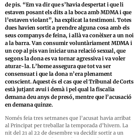
de pis. “Em va dir que s’havia despertat i que li
estaven posant els dits a la boca amb MDMA i que
l’estaven violant”, ha explicat la testimoni. Totes
dues havien sortit a prendre alguna cosa amb els
seus companys de feina, i allà va conèixer a un noi
a la barra. Van consumir voluntàriament MDMA i
un cop al pis van iniciar una relació sexual, que
segons la dona es va tornar agressiva i va voler
aturar-la. L’home assegura que tot va ser
consensuat i que la dona n’era plenament
conscient. Aquest és el cas que el Tribunal de Corts
està jutjant avui i demà i pel qual la fiscalia
demana deu anys de presó, mentre que l’acusació
en demana quinze.
Només feia tres setmanes que l’acusat havia arribat
al Principat per treballar la temporada d’hivern. La
nit del 21 al 22 de desembre va decidir sortir a un