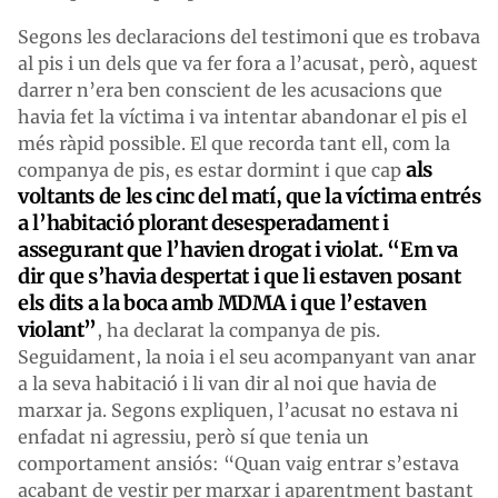
Segons les declaracions del testimoni que es trobava
al pis i un dels que va fer fora a l’acusat, però, aquest
darrer n’era ben conscient de les acusacions que
havia fet la víctima i va intentar abandonar el pis el
més ràpid possible. El que recorda tant ell, com la
als
companya de pis, es estar dormint i que cap
voltants de les cinc del matí, que la víctima entrés
a l’habitació plorant desesperadament i
assegurant que l’havien drogat i violat. “Em va
dir que s’havia despertat i que li estaven posant
els dits a la boca amb MDMA i que l’estaven
violant”
, ha declarat la companya de pis.
Seguidament, la noia i el seu acompanyant van anar
a la seva habitació i li van dir al noi que havia de
marxar ja. Segons expliquen, l’acusat no estava ni
enfadat ni agressiu, però sí que tenia un
comportament ansiós: “Quan vaig entrar s’estava
acabant de vestir per marxar i aparentment bastant