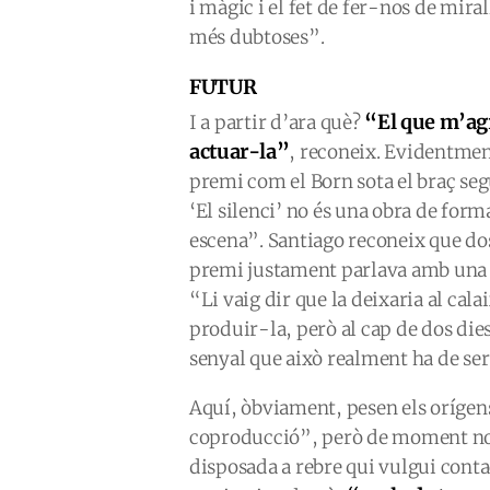
i màgic i el fet de fer-nos de mir
més dubtoses”.
FUTUR
“El que m’agr
I a partir d’ara què?
actuar-la”
, reconeix. Evidentme
premi com el Born sota el braç s
‘El silenci’ no és una obra de forma
escena”. Santiago reconeix que dos
premi justament parlava amb una a
“Li vaig dir que la deixaria al cal
produir-la, però al cap de dos die
senyal que això realment ha de ser
Aquí, òbviament, pesen els orígens
coproducció”, però de moment no h
disposada a rebre qui vulgui cont