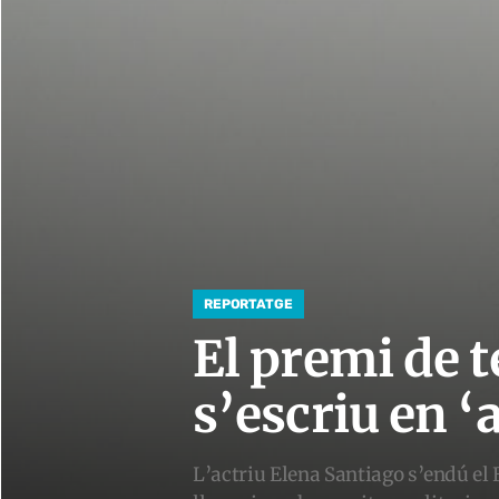
REPORTATGE
El premi de 
s’escriu en ‘
L’actriu Elena Santiago s’endú el 