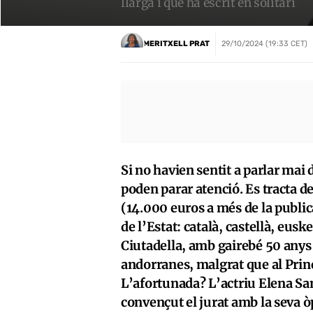
llarga i que ha escrit en solitari
MERITXELL PRAT
29/10/2024 (19:33 CET)
Si no havien sentit a parlar mai 
poden parar atenció. Es tracta d
(14.000 euros a més de la publica
de l’Estat: català, castellà, euske
Ciutadella, amb gairebé 50 anys 
andorranes, malgrat que al Princ
L’afortunada? L’actriu Elena S
convençut el jurat amb la seva òpe