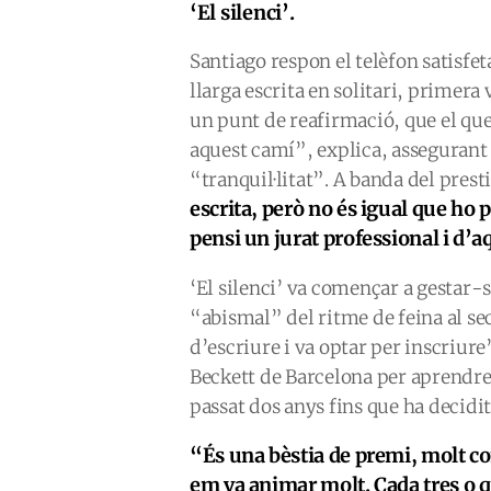
‘El silenci’.
Santiago respon el telèfon satisfet
llarga escrita en solitari, primera
un punt de reafirmació, que el que 
aquest camí”, explica, assegurant
“tranquil·litat”. A banda del prest
escrita, però no és igual que ho 
pensi un jurat professional i d’
‘El silenci’ va començar a gestar
“abismal” del ritme de feina al sec
d’escriure i va optar per inscriure
Beckett de Barcelona per aprendre 
passat dos anys fins que ha decidi
“És una bèstia de premi, molt c
em va animar molt. Cada tres o 