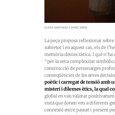
ELENA SANTIAGO // MARC SIRISI
La peça proposa reflexionar sobre e
sobretot i en aquest cas, els de l’he
memòria democràtica. I què n’ha di
“per la seva complexitat simbòlica,
construcció de personatges profund
conseqüències de les seves decisio
poètic i carregat de tensió amb 
misteri i dilemes ètics, la qual c
global en van valorar positivament
vista que donen veu a diferents ge
connexió entre passat i present pe