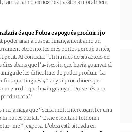
all, també, amb les nostres passions moralment
adaria és que l’obra es pogués produir i jo
nt poder anar a buscar finançament amb un
egurament obre moltes més portes perquè a més,
t petit. Al contrari. “Hi ha més de sis actors en
 dies abans que l’avisessin que havia guanyat el
miga de les dificultats de poder produir-la.
aix fins que tingués 40 anys i prou diners per
s em van dir que havia guanyat! Potser és una
 produït ara.”
 i no amaga que “seria molt interessant fer una
i ha res parlat. “Estic escoltant tothom i
actar-me”, exposa. L’obra està situada en