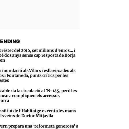
ENDING
préstec del 2016, set milions d’euros… i
bé dos anys sense cap resposta de Borja
sen
 inundació als Vilars i esllavissades als
s i Fontaneda, punts crítics per les
stes
tablerta la circulació a l’N-145, però les
encara compliquen els accessos
dorra
nstitut de l’Habitatge es renta les mans
ls veïns de Doctor Mitjavila
ern prepara una ‘reformeta generosa’ a