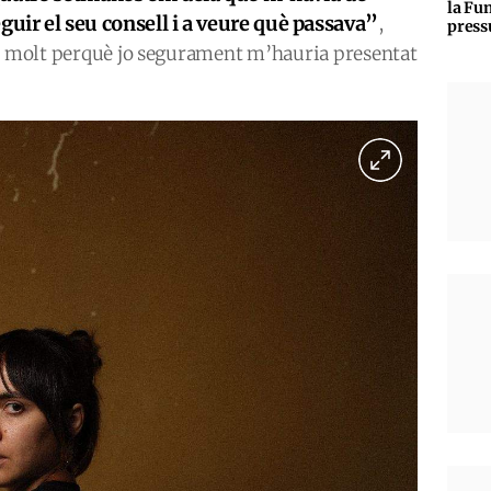
la Fun
seguir el seu consell i a veure què passava”
,
press
xo molt perquè jo segurament m’hauria presentat