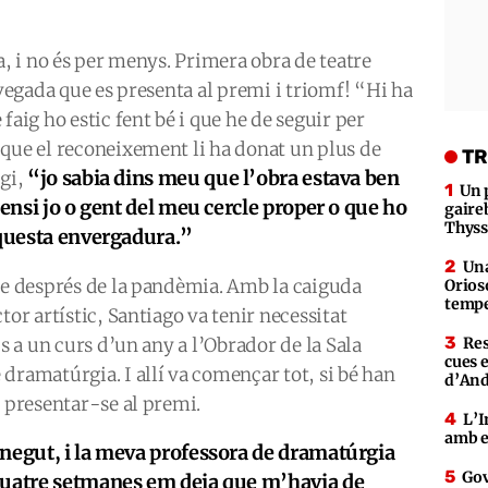
a, i no és per menys. Primera obra de teatre
 vegada que es presenta al premi i triomf! “Hi ha
faig ho estic fent bé i que he de seguir per
 que el reconeixement li ha donat un plus de
TR
“jo sabia dins meu que l’obra estava ben
igi,
Un 
pensi jo o gent del meu cercle proper o que ho
gaire
Thys
aquesta envergadura.”
Una
-se després de la pandèmia. Amb la caiguda
Orioso
tempe
tor artístic, Santiago va tenir necessitat
’s a un curs d’un any a l’Obrador de la Sala
Res
cues 
dramatúrgia. I allí va començar tot, si bé han
d’An
t presentar-se al premi.
L’I
amb e
onegut, i la meva professora de dramatúrgia
Gov
quatre setmanes em deia que m’havia de