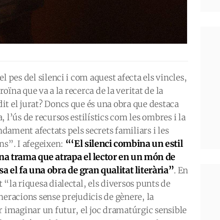
l pes del silenci i com aquest afecta els vincles,
roïna que va a la recerca de la veritat de la
t el jurat? Doncs que és una obra que destaca
 l’ús de recursos estilístics com les ombres i la
ament afectats pels secrets familiars i les
“‘El silenci combina un estil
ns”. I afegeixen:
una trama que atrapa el lector en un món de
osa el fa una obra de gran qualitat literària”
. En
 “la riquesa dialectal, els diversos punts de
neracions sense prejudicis de gènere, la
r imaginar un futur, el joc dramatúrgic sensible